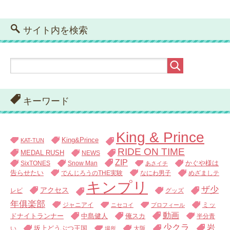
サイト内を検索
キーワード
King & Prince
King&Prince
KAT-TUN
RIDE ON TIME
MEDAL RUSH
NEWS
ZIP
SixTONES
Snow Man
かぐや様は
あさイチ
告らせたい
でんじろうのTHE実験
なにわ男子
めざましテ
キンプリ
ザ少
アクセス
レビ
グッズ
年俱楽部
ジャニアイ
ミッ
ニセコイ
プロフィール
動画
中島健人
俺スカ
ドナイトランナー
半分青
少クラ
岩
い
坂上どうぶつ王国
大阪
場所