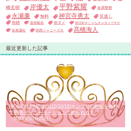
平野紫耀
岸優太
橋玄樹
未満警察
永瀬廉
神宮寺勇太
無料
見逃し
視聴
道枝駿佑
部ダメ
部活好きじゃなきゃダメですか
髙橋海人
長尾謙杜
関西ジャニーズJr.
最近更新した記事
RIDE ON TIME 2の1話(10/18)キンプリの動画を無料
で視聴-デイリーモーションで観られる?
（2023年10月23日）