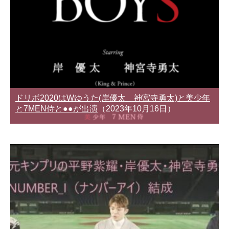
ドリボ2020はWゆうた(岸優太 神宮寺勇太)と美少年
と7MEN侍と●●が出演
（2023年10月16日）