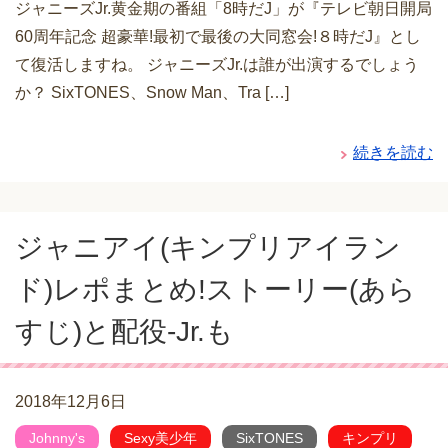
ジャニーズJr.黄金期の番組「8時だJ」が『テレビ朝日開局
60周年記念 超豪華!最初で最後の大同窓会!８時だJ』とし
て復活しますね。 ジャニーズJr.は誰が出演するでしょう
か？ SixTONES、Snow Man、Tra […]
続きを読む
ジャニアイ(キンプリアイラン
ド)レポまとめ!ストーリー(あら
すじ)と配役-Jr.も
2018年12月6日
Johnny's
Sexy美少年
SixTONES
キンプリ