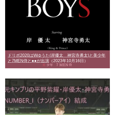
ドリボ2020はWゆうた(岸優太 神宮寺勇太)と美少年
と7MEN侍と●●が出演
（2023年10月16日）