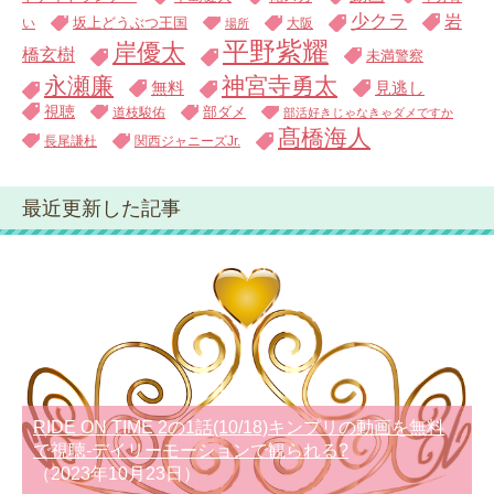
少クラ
岩
い
坂上どうぶつ王国
大阪
場所
平野紫耀
岸優太
橋玄樹
未満警察
永瀬廉
神宮寺勇太
無料
見逃し
視聴
道枝駿佑
部ダメ
部活好きじゃなきゃダメですか
髙橋海人
長尾謙杜
関西ジャニーズJr.
最近更新した記事
RIDE ON TIME 2の1話(10/18)キンプリの動画を無料
で視聴-デイリーモーションで観られる?
（2023年10月23日）