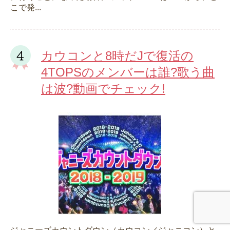
こで発...
カウコンと8時だJで復活の
4TOPSのメンバーは誰?歌う曲
は波?動画でチェック!