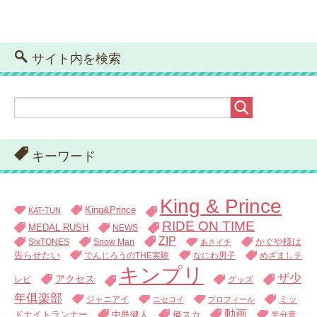
サイト内を検索
キーワード
King & Prince
King&Prince
KAT-TUN
RIDE ON TIME
MEDAL RUSH
NEWS
ZIP
SixTONES
Snow Man
かぐや様は
あさイチ
告らせたい
でんじろうのTHE実験
なにわ男子
めざましテ
キンプリ
ザ少
アクセス
レビ
グッズ
年俱楽部
ジャニアイ
ミッ
ニセコイ
プロフィール
動画
中島健人
俺スカ
ドナイトランナー
半分青