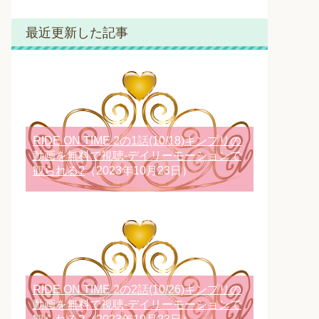
最近更新した記事
RIDE ON TIME 2の1話(10/18)キンプリの
動画を無料で視聴-デイリーモーションで
観られる?
（2023年10月23日）
RIDE ON TIME 2の2話(10/26)キンプリの
動画を無料で視聴-デイリーモーションで