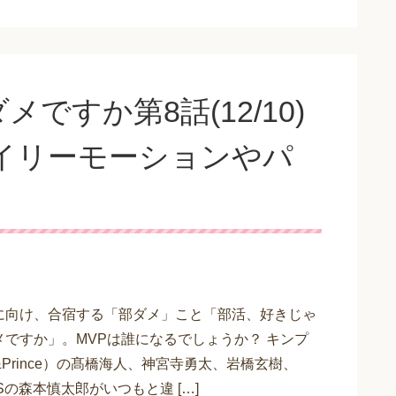
ですか第8話(12/10)
イリーモーションやパ
に向け、合宿する「部ダメ」こと「部活、好きじゃ
メですか」。MVPは誰になるでしょうか？ キンプ
g&Prince）の髙橋海人、神宮寺勇太、岩橋玄樹、
NESの森本慎太郎がいつもと違 […]