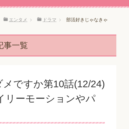
エンタメ
ドラマ
部活好きじゃなきゃ
記事一覧
すか第10話(12/24)
イリーモーションやパ