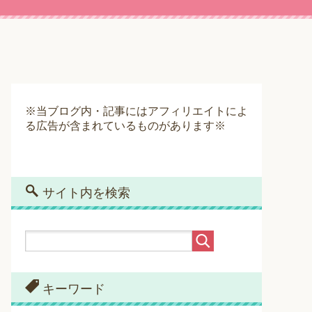
※当ブログ内・記事にはアフィリエイトによ
る広告が含まれているものがあります※
サイト内を検索
キーワード