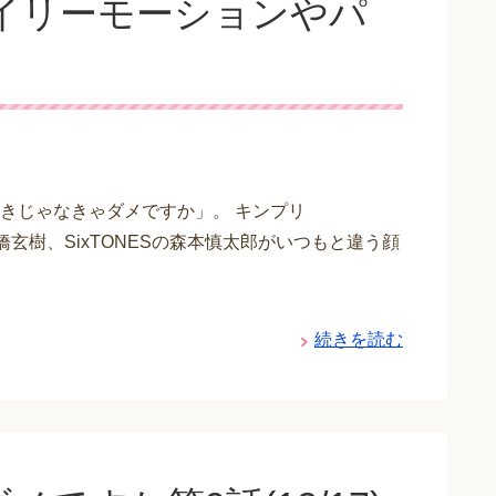
イリーモーションやパ
きじゃなきゃダメですか」。 キンプリ
岩橋玄樹、SixTONESの森本慎太郎がいつもと違う顔
続きを読む