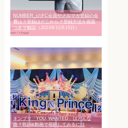
NUMBER_iのFC会員やメルマガ登録の会
費は？登録はどこから？登録方法を画面
つきで解説
（2023年10月15日）
キンプリ「YOU, WANTED」はどんな
曲？歌詞&動画で視聴してみるには