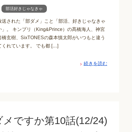
部活好きじゃなきゃ
放送された「部ダメ」こと「部活、好きじゃなきゃ
」。 キンプリ（King&Prince）の髙橋海人、神宮
橋玄樹、SixTONESの森本慎太郎がいつもと違う
くれています。 でも都 […]
続きを読む
すか第10話(12/24)