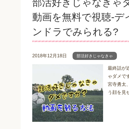
部活好きじゃなきゃダメ
動画を無料で視聴-デ
ンドラでみられる?
2018年12月18日
部活好きじゃなきゃ
最終話が
ゃダメです
宮寺勇太、
う顔を見せ