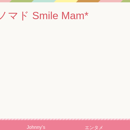
 Smile Mam*
Johnny’s
エンタメ