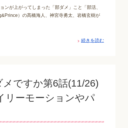
ョンが上がってしまった「部ダメ」こと「部活、
&Prince）の髙橋海人、神宮寺勇太、岩橋玄樹が
続きを読む
ですか第6話(11/26)
イリーモーションやパ