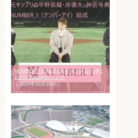
NUMBER_iのYouTubeチャンネルと岸く
んのX(Twitter)のリンク
（2023年10月16日）