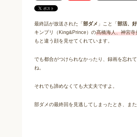
最終話が放送された「
部ダメ
」こと「
部活、好
キンプリ（King&Prince）の
髙橋海人、神宮寺
もと違う顔を見せてくれています。
でも都合がつけられなかったり、録画を忘れて
ね。
それでも諦めなくても大丈夫ですよ。
部ダメの最終回を見逃してしまったとき、また