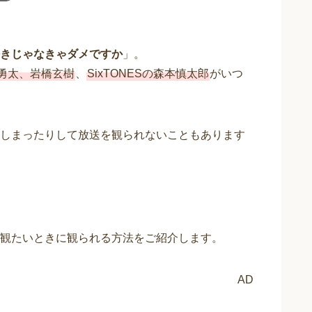
きじゃなきゃダメですか
」。
勇太、岩橋玄樹
、
SixTONESの森本慎太郎
がいつ
しまったりして放送を観られないこともあります
観たいときに観られる方法をご紹介します。
AD