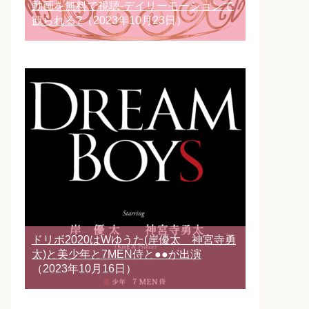
動画を無料で視聴-デイリーモーションで
観られる?
（2023年10月23日）
ドリボ2020はWゆうた(岸優太 神宮寺勇
太)と美少年と7MEN侍と●●が出演
（2023年10月16日）