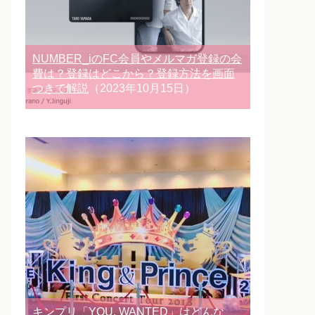
NUMBER_iのFC会員やメルマガ登録の会
費は？登録はどこから？登録方法を画面
つきで解説
（2023年10月15日）
キンプリ「YOU, WANTED」はどんな