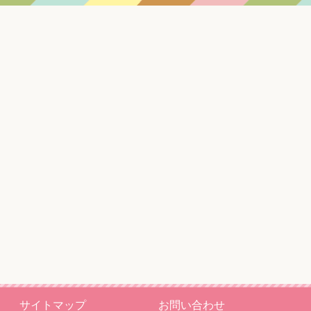
サイトマップ
お問い合わせ