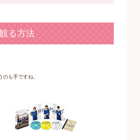
観る方法
しまうのも手ですね。