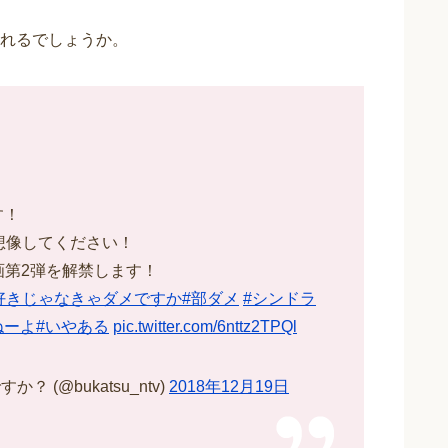
れるでしょうか。
す！
想像してください！
画第2弾を解禁します！
好きじゃなきゃダメですか
#部ダメ
#シンドラ
ねーよ
#いやある
pic.twitter.com/6nttz2TPQl
(@bukatsu_ntv)
2018年12月19日