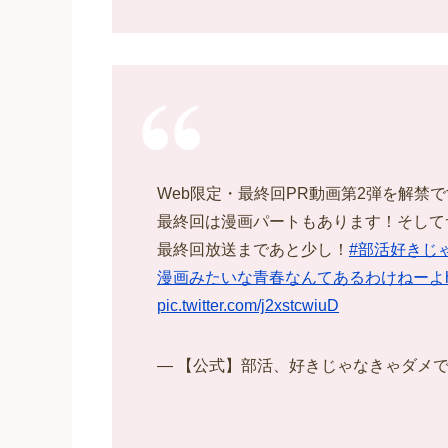
Web限定・最終回PR動画第2弾を解禁で
最終回は漫画パートもあります！そして
最終回放送まであと少し！
#部活好きじ
漫画みたいな青春なんてあるわけねーよ
pic.twitter.com/j2xstcwiuD
— 【公式】部活、好きじゃなきゃダメですか？ 