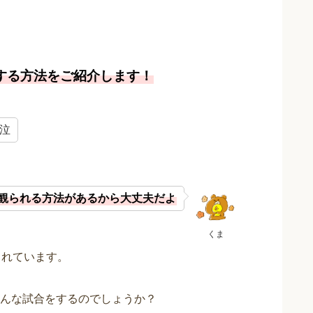
する方法をご紹介します！
泣
観られる方法があるから大丈夫だよ
くま
されています。
んな試合をするのでしょうか？