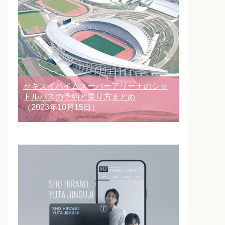
セキスイハイムスーパーアリーナのシャ
トルバスの予約と乗り方まとめ
（2023年10月15日）