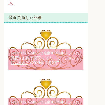
人
最近更新した記事
RIDE ON TIME 2の1話(10/18)キンプリの
動画を無料で視聴-デイリーモーションで
観られる?
（2023年10月23日）
RIDE ON TIME 2の2話(10/26)キンプリの