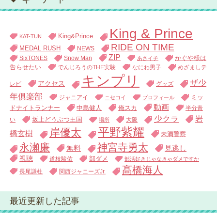
King & Prince
King&Prince
KAT-TUN
RIDE ON TIME
MEDAL RUSH
NEWS
ZIP
SixTONES
Snow Man
かぐや様は
あさイチ
告らせたい
でんじろうのTHE実験
なにわ男子
めざましテ
キンプリ
ザ少
アクセス
レビ
グッズ
年俱楽部
ジャニアイ
ミッ
ニセコイ
プロフィール
動画
中島健人
俺スカ
ドナイトランナー
半分青
少クラ
岩
い
坂上どうぶつ王国
大阪
場所
平野紫耀
岸優太
橋玄樹
未満警察
永瀬廉
神宮寺勇太
無料
見逃し
視聴
道枝駿佑
部ダメ
部活好きじゃなきゃダメですか
髙橋海人
長尾謙杜
関西ジャニーズJr.
最近更新した記事