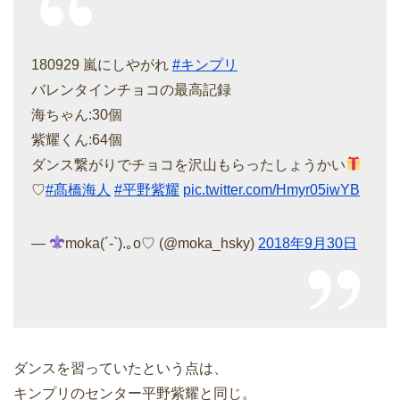
180929 嵐にしやがれ
#キンプリ
バレンタインチョコの最高記録
海ちゃん:30個
紫耀くん:64個
ダンス繋がりでチョコを沢山もらったしょうかい
♡
#髙橋海人
#平野紫耀
pic.twitter.com/Hmyr05iwYB
—
moka(´-`).｡o♡ (@moka_hsky)
2018年9月30日
ダンスを習っていたという点は、
キンプリのセンター平野紫耀と同じ。