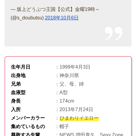
— 坂上どうぶつ王国【公式】金曜19時～
(@s_doubutsu)
2018年10月6日
生年月日
：1999年4月3日
出身地
：神奈川県
兄弟
：父、母、姉
血液型
：A型
身長
：174cm
入所
：2013年7月24日
メンバーカラー
：
ひまわりイエロー
集めているもの
：帽子
尊敬する先輩
：NEWS 増田貴久、Sexy Zone