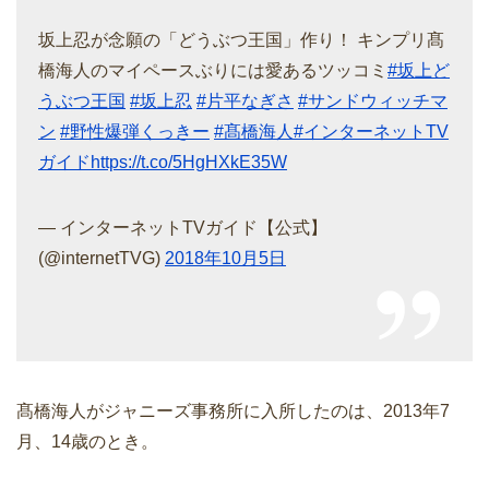
坂上忍が念願の「どうぶつ王国」作り！ キンプリ髙
橋海人のマイペースぶりには愛あるツッコミ
#坂上ど
うぶつ王国
#坂上忍
#片平なぎさ
#サンドウィッチマ
ン
#野性爆弾くっきー
#髙橋海人
#インターネットTV
ガイド
https://t.co/5HgHXkE35W
— インターネットTVガイド【公式】
(@internetTVG)
2018年10月5日
髙橋海人がジャニーズ事務所に入所したのは、2013年7
月、14歳のとき。