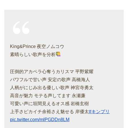
King&Prince 夜空ノムコウ
素晴らしい歌声を分析
圧倒的アカペラ心奪うカリスマ 平野紫耀
パワフルで甘い声 安定の歌声 高橋海人
人柄がにじみ出る優しい歌声 神宮寺勇太
高音が魅力 モテる声してます 永瀬廉
可愛い声に垣間見えるオス感 岩橋玄樹
上手さピカイチ余裕さえ魅せる 岸優太
#キンプリ
pic.twitter.com/mlPGDDn8LM