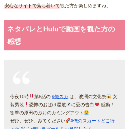
安心なサイトで落ち着いて
観た方が楽しめますね。
ネタバレとHuluで動画を観た方の
感想
今夜10時
第8話の
#俺スカ
は、波瀾の文化祭
女
装男装
恐怖のおばけ屋敷
に愛の告白
感動！
衝撃の原田のぶおのカミングアウト
ぜひ、ぜひ、みてください
#俺のスカートどこ行
った
#シンデレラガールをお見逃しなく