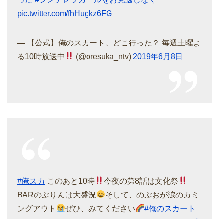
pic.twitter.com/fhHugkz6FG
— 【公式】俺のスカート、どこ行った？ 毎週土曜よ
る10時放送中
(@oresuka_ntv)
2019年6月8日
#俺スカ
このあと10時
今夜の第8話は文化祭
BARのぶりんは大盛況
そして、のぶおが涙のカミ
ングアウト
ぜひ、みてください
#俺のスカート