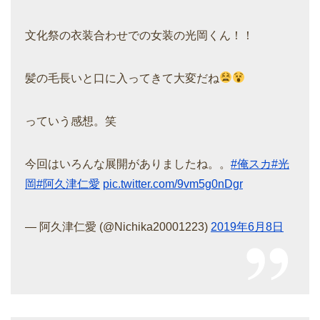
文化祭の衣装合わせでの女装の光岡くん！！
髪の毛長いと口に入ってきて大変だね
っていう感想。笑
今回はいろんな展開がありましたね。。
#俺スカ
#光
岡
#阿久津仁愛
pic.twitter.com/9vm5g0nDgr
— 阿久津仁愛 (@Nichika20001223)
2019年6月8日