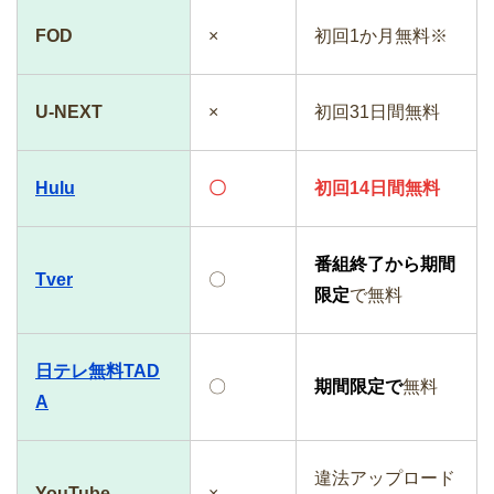
FOD
×
初回1か月無料※
U-NEXT
×
初回31日間無料
Hulu
〇
初回14日間無料
番組終了から期間
Tver
〇
限定
で無料
日テレ無料TAD
〇
期間限定で
無料
A
違法アップロード
YouTube
×