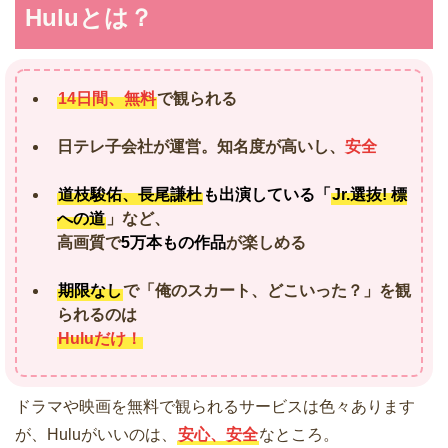
Huluとは？
14日間、無料
で観られる
日テレ子会社が運営。知名度が高いし、
安全
道枝駿佑、長尾謙杜
も出演している「
Jr.選抜! 標
への道
」など、
高画質で
5万本もの作品
が楽しめる
期限なし
で「俺のスカート、どこいった？」を観
られるのは
Huluだけ！
ドラマや映画を無料で観られるサービスは色々あります
が、Huluがいいのは、
安心、安全
なところ。