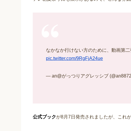
なかなか行けない方のために、動画第二
pic.twitter.com/9RgFjA24ue
— an@がっつりアグレッシブ (@an8872
公式ブック
が8月7日発売されましたが、これ