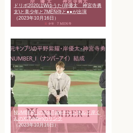
ドリボ2020はWゆうた(岸優太 神宮寺勇
太)と美少年と7MEN侍と●●が出演
（2023年10月16日）
NUMBER_iのYouTubeチャンネルと岸く
んのX(Twitter)のリンク
（2023年10月16日）