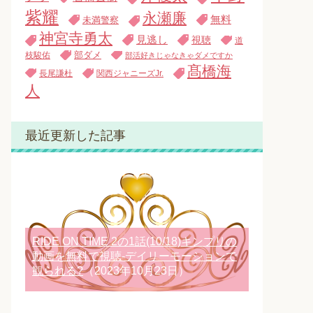
紫耀
永瀬廉
無料
未満警察
神宮寺勇太
見逃し
視聴
道
枝駿佑
部ダメ
部活好きじゃなきゃダメですか
髙橋海
長尾謙杜
関西ジャニーズJr.
人
最近更新した記事
RIDE ON TIME 2の1話(10/18)キンプリの
動画を無料で視聴-デイリーモーションで
観られる?
（2023年10月23日）