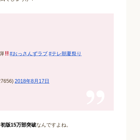
弾
#おっさんずラブ
#テレ朝夏祭り
7656)
2018年8月17日
が
初版15万部突破
なんですよね。