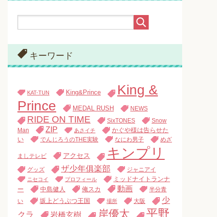
キーワード
King &
King&Prince
KAT-TUN
Prince
MEDAL RUSH
NEWS
RIDE ON TIME
SixTONES
Snow
ZIP
Man
かぐや様は告らせた
あさイチ
い
でんじろうのTHE実験
なにわ男子
めざ
キンプリ
アクセス
ましテレビ
ザ少年俱楽部
グッズ
ジャニアイ
ミッドナイトランナ
ニセコイ
プロフィール
動画
中島健人
俺スカ
ー
半分青
少
い
坂上どうぶつ王国
大阪
場所
平野
岸優太
クラ
岩橋玄樹