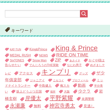
キーワード
King & Prince
King&Prince
KAT-TUN
RIDE ON TIME
MEDAL RUSH
NEWS
ZIP
SixTONES
Snow Man
かぐや様は
あさイチ
告らせたい
でんじろうのTHE実験
なにわ男子
めざましテ
キンプリ
ザ少
アクセス
レビ
グッズ
年俱楽部
ジャニアイ
ミッ
ニセコイ
プロフィール
動画
中島健人
俺スカ
ドナイトランナー
半分青
少クラ
岩
い
坂上どうぶつ王国
大阪
場所
平野紫耀
岸優太
橋玄樹
未満警察
永瀬廉
神宮寺勇太
無料
見逃し