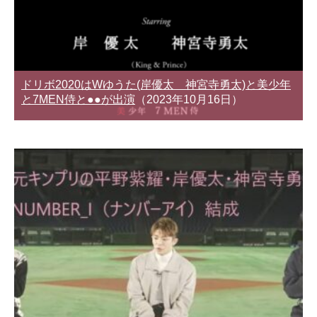
ドリボ2020はWゆうた(岸優太 神宮寺勇太)と美少年
と7MEN侍と●●が出演
（2023年10月16日）