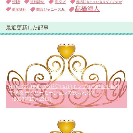
視聴
道枝駿佑
部ダメ
部活好きじゃなきゃダメですか
髙橋海人
長尾謙杜
関西ジャニーズJr.
最近更新した記事
RIDE ON TIME 2の1話(10/18)キンプリの動画を無料
で視聴-デイリーモーションで観られる?
（2023年10月23日）