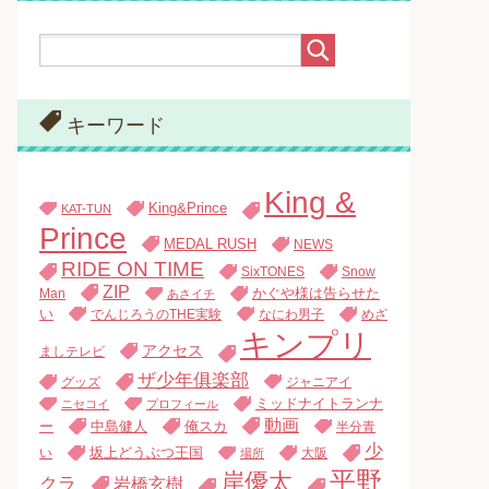
キーワード
King &
King&Prince
KAT-TUN
Prince
MEDAL RUSH
NEWS
RIDE ON TIME
SixTONES
Snow
ZIP
Man
かぐや様は告らせた
あさイチ
い
でんじろうのTHE実験
なにわ男子
めざ
キンプリ
アクセス
ましテレビ
ザ少年俱楽部
グッズ
ジャニアイ
ミッドナイトランナ
ニセコイ
プロフィール
動画
中島健人
俺スカ
ー
半分青
少
い
坂上どうぶつ王国
大阪
場所
平野
岸優太
クラ
岩橋玄樹