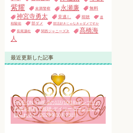
紫耀
永瀬廉
無料
未満警察
神宮寺勇太
見逃し
視聴
道
枝駿佑
部ダメ
部活好きじゃなきゃダメですか
髙橋海
長尾謙杜
関西ジャニーズJr.
人
最近更新した記事
RIDE ON TIME 2の1話(10/18)キンプリの
動画を無料で視聴-デイリーモーションで
観られる?
（2023年10月23日）