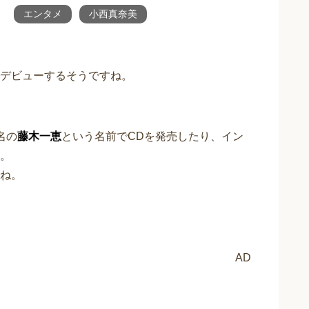
エンタメ
小西真奈美
デビューするそうですね。
名の
藤木一恵
という名前でCDを発売したり、イン
。
ね。
AD