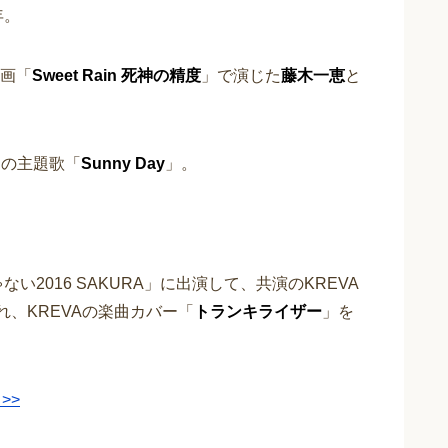
年。
画「
Sweet Rain 死神の精度
」で演じた
藤木一恵
と
」の主題歌「
Sunny Day
」。
い2016 SAKURA」に出演して、共演のKREVA
れ、KREVAの楽曲カバー「
トランキライザー
」を
>>