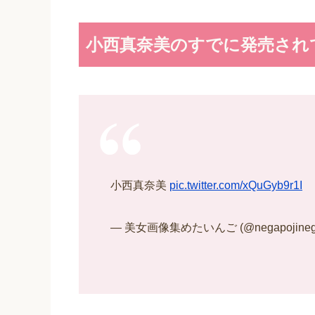
小西真奈美のすでに発売され
小西真奈美
pic.twitter.com/xQuGyb9r1I
— 美女画像集めたいんご (@negapojinega