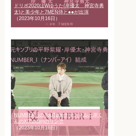
ドリボ2020はWゆうた(岸優太 神宮寺勇
太)と美少年と7MEN侍と●●が出演
（2023年10月16日）
NUMBER_iのYouTubeチャンネルと岸く
んのX(Twitter)のリンク
（2023年10月16日）