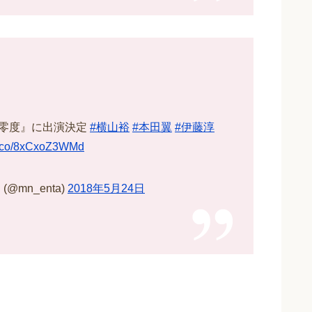
対零度』に出演決定
#横山裕
#本田翼
#伊藤淳
/t.co/8xCxoZ3WMd
mn_enta)
2018年5月24日