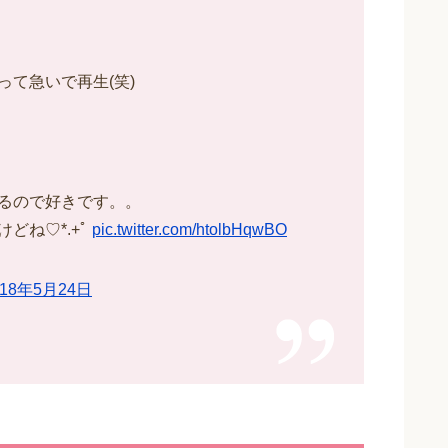
て急いで再生(笑)
るので好きです。。
どね♡*.+ﾟ
pic.twitter.com/htolbHqwBO
018年5月24日