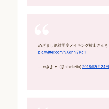
めざまし絶対零度メイキング横山さんき
pic.twitter.com/NXgnni7KcH
— ∞きよ·ᴥ· (@blackeito)
2018年5月24