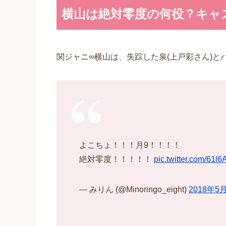
横山は絶対零度の何役？キャ
関ジャニ∞横山は、失踪した泉(上戸彩さん)と
よこちょ！！！月9！！！！
絶対零度！！！！！
pic.twitter.com/61l6A
— みりん (@Minoringo_eight)
2018年5