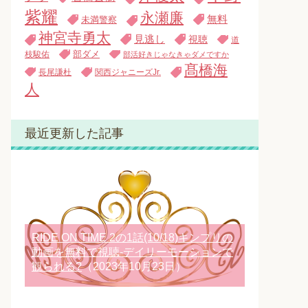
紫耀
永瀬廉
無料
未満警察
神宮寺勇太
見逃し
視聴
道
枝駿佑
部ダメ
部活好きじゃなきゃダメですか
髙橋海
長尾謙杜
関西ジャニーズJr.
人
最近更新した記事
RIDE ON TIME 2の1話(10/18)キンプリの
動画を無料で視聴-デイリーモーションで
観られる?
（2023年10月23日）