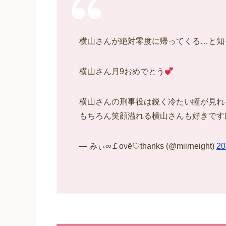
横山さんが絶対零度に帰ってくる…と知っ
横山さん月9おめでとう
横山さんの刑事役は鋭く冷たい瞳が見れ
もちろん笑顔溢れる横山さんも好きですけ
— みぃ∞￡ονё♡thanks (@miirneight)
2