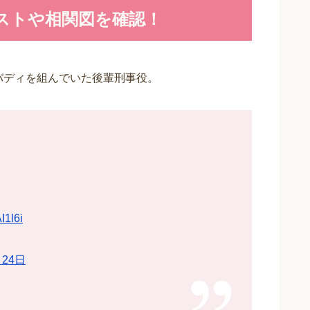
ストや相関図を確認！
バディを組んでいた後輩刑事役。
I1l6i
月24日