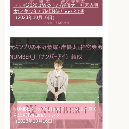
ドリボ2020はWゆうた(岸優太 神宮寺勇
太)と美少年と7MEN侍と●●が出演
（2023年10月16日）
NUMBER_iのYouTubeチャンネルと岸く
んのX(Twitter)のリンク
（2023年10月16日）