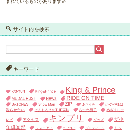
まれているものがあります※
サイト内を検索
キーワード
King & Prince
King&Prince
KAT-TUN
RIDE ON TIME
MEDAL RUSH
NEWS
ZIP
SixTONES
Snow Man
かぐや様は
あさイチ
告らせたい
でんじろうのTHE実験
なにわ男子
めざましテ
キンプリ
ザ少
アクセス
レビ
グッズ
年俱楽部
ジャニアイ
ミッ
ニセコイ
プロフィール