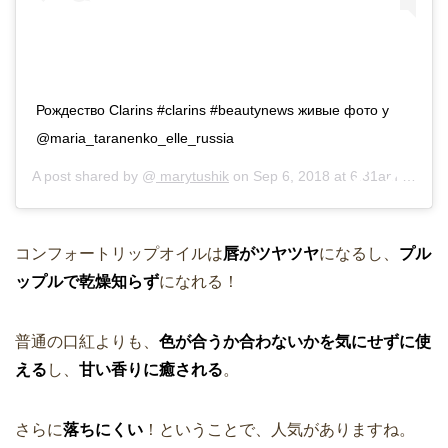
Рождество Clarins #clarins #beautynews живые фото у
@maria_taranenko_elle_russia
A post shared by @
marytushik
on
Sep 6, 2018 at 6:31am PDT
コンフォートリップオイルは
唇がツヤツヤ
になるし、
プル
ップルで乾燥知らず
になれる！
普通の口紅よりも、
色が合うか合わないかを気にせずに使
える
し、
甘い香りに癒される
。
さらに
落ちにくい
！ということで、人気がありますね。