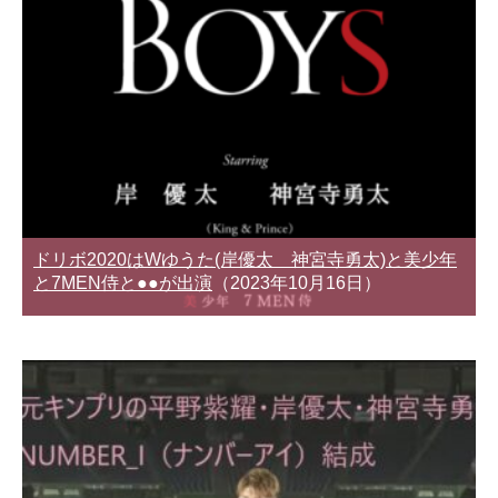
ドリボ2020はWゆうた(岸優太 神宮寺勇太)と美少年
と7MEN侍と●●が出演
（2023年10月16日）