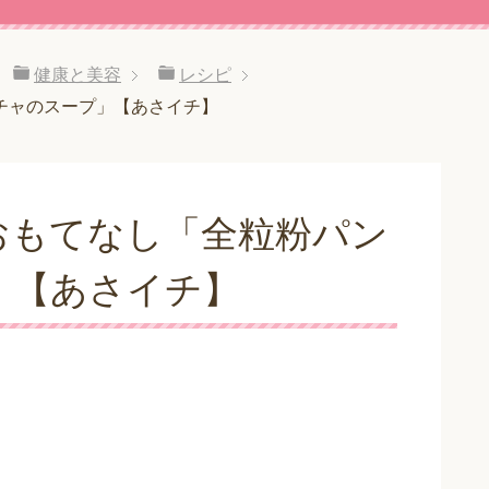
健康と美容
レシピ
チャのスープ」【あさイチ】
おもてなし「全粒粉パン
」【あさイチ】