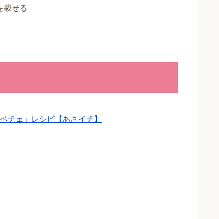
を載せる
ベチェ」レシピ【あさイチ】