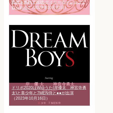
動画を無料で視聴-デイリーモーションで
観られる?
（2023年10月23日）
ドリボ2020はWゆうた(岸優太 神宮寺勇
太)と美少年と7MEN侍と●●が出演
（2023年10月16日）