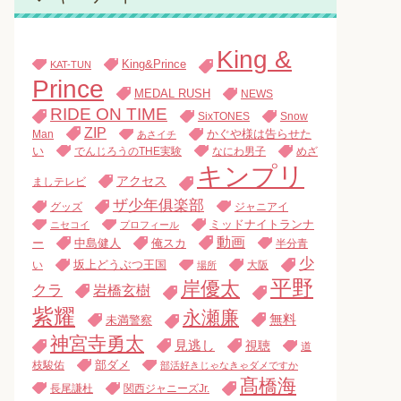
King &
King&Prince
KAT-TUN
Prince
MEDAL RUSH
NEWS
RIDE ON TIME
SixTONES
Snow
ZIP
Man
かぐや様は告らせた
あさイチ
い
でんじろうのTHE実験
なにわ男子
めざ
キンプリ
アクセス
ましテレビ
ザ少年俱楽部
グッズ
ジャニアイ
ミッドナイトランナ
ニセコイ
プロフィール
動画
中島健人
俺スカ
ー
半分青
少
い
坂上どうぶつ王国
大阪
場所
平野
岸優太
クラ
岩橋玄樹
紫耀
永瀬廉
無料
未満警察
神宮寺勇太
見逃し
視聴
道
枝駿佑
部ダメ
部活好きじゃなきゃダメですか
髙橋海
長尾謙杜
関西ジャニーズJr.