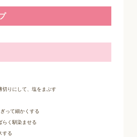
プ
薄切りにして、塩をまぶす
ちぎって細かくする
ばらく馴染ませる
スする