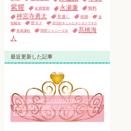
紫耀
永瀬廉
無料
未満警察
神宮寺勇太
見逃し
視聴
道
枝駿佑
部ダメ
部活好きじゃなきゃダメですか
髙橋海
長尾謙杜
関西ジャニーズJr.
人
最近更新した記事
RIDE ON TIME 2の1話(10/18)キンプリの
動画を無料で視聴-デイリーモーションで
観られる?
（2023年10月23日）