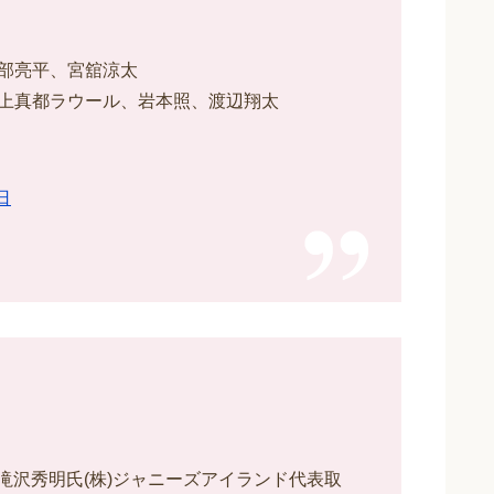
部亮平、宮舘涼太
上真都ラウール、岩本照、渡辺翔太
日
ス)】滝沢秀明氏(株)ジャニーズアイランド代表取