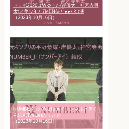
ドリボ2020はWゆうた(岸優太 神宮寺勇
太)と美少年と7MEN侍と●●が出演
（2023年10月16日）
NUMBER_iのYouTubeチャンネルと岸く
んのX(Twitter)のリンク
（2023年10月16日）