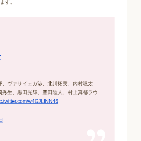
ます。
V
皇輝、ヴァサイェガ渉、北川拓実、内村颯太
安嶋秀生、黒田光輝、豊田陸人、村上真都ラウ
ic.twitter.com/w4GJLfNN46
日