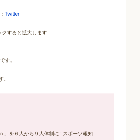
：
Twitter
ックすると拡大します
入です。
す。
」を６人から９人体制に : スポーツ報知