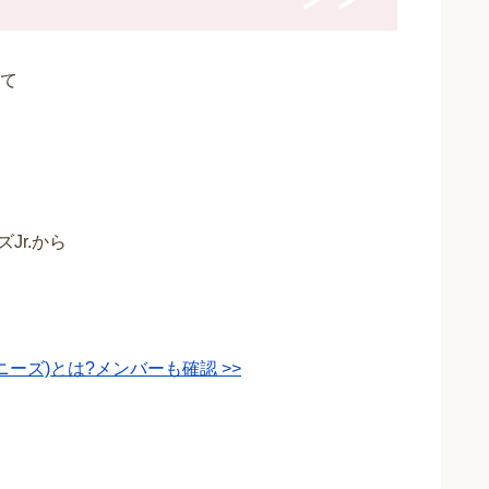
て
Jr.から
ーズ)とは?メンバーも確認 >>