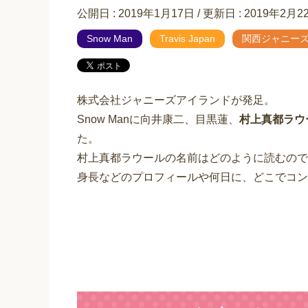
公開日 :
2019年1月17日
/ 更新日 :
2019年2月2
Snow Man
Travis Japan
関西ジャニーズJ
株式会社ジャニーズアイランドが発足。
Snow Manに向井康二、目黒蓮、
村上真都ラウ
た。
村上真都ラウールの名前はどのように読むので
身長などのプロフィールや何日に、どこでコン