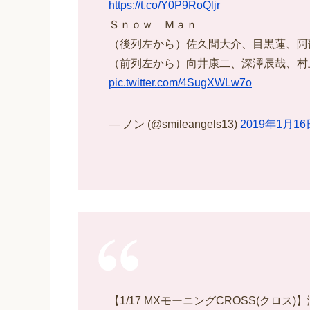
https://t.co/Y0P9RoQljr
Ｓｎｏｗ Ｍａｎ
（後列左から）佐久間大介、目黒蓮、阿
（前列左から）向井康二、深澤辰哉、村
pic.twitter.com/4SugXWLw7o
— ノン (@smileangels13)
2019年1月16
【1/17 MXモーニングCROSS(クロ