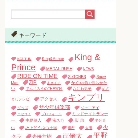
キーワード
King &
King&Prince
KAT-TUN
Prince
MEDAL RUSH
NEWS
RIDE ON TIME
SixTONES
Snow
ZIP
Man
かぐや様は告らせた
あさイチ
い
でんじろうのTHE実験
なにわ男子
めざ
キンプリ
アクセス
ましテレビ
ザ少年俱楽部
グッズ
ジャニアイ
ミッドナイトランナ
ニセコイ
プロフィール
動画
中島健人
俺スカ
ー
半分青
少
い
坂上どうぶつ王国
大阪
場所
平野
岸優太
クラ
岩橋玄樹