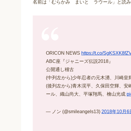
名前は「むらかみ まいと ラウール」と読み
ORICON NEWS
https://t.co/SgKSXK8fZ
ABC座『ジャニーズ伝説2018』
公開通し稽古
(中列左から)少年忍者の元木湧、川崎
(後列左から)青木滉平、久保田空輝、
ール、織山尚大、平塚翔馬、檜山光成
p
— ノン (@smileangels13)
2018年10月6