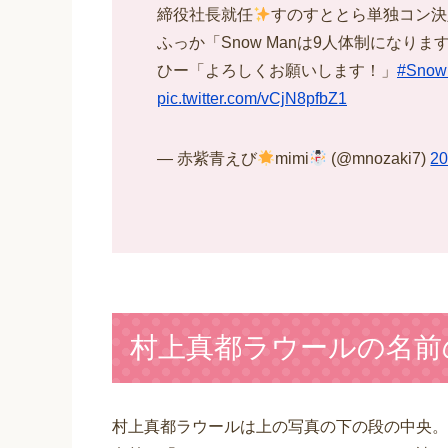
締役社長就任
すのすととら単独コン決
ふっか「Snow Manは9人体制になりま
ひー「よろしくお願いします！」
#Snow
pic.twitter.com/vCjN8pfbZ1
— 赤紫青えび
mimi
(@mnozaki7)
2
村上真都ラウールの名前
村上真都ラウールは上の写真の下の段の中央。