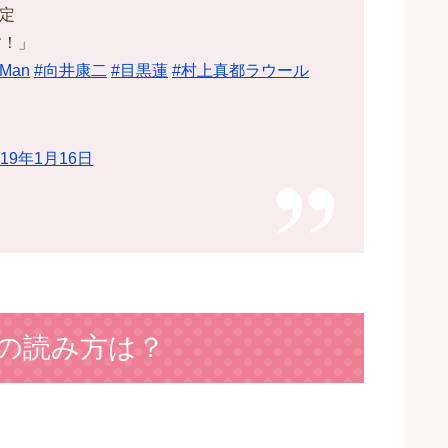
定
す！」
Man
#向井康二
#目黒蓮
#村上真都ラウール
019年1月16日
の読み方は？