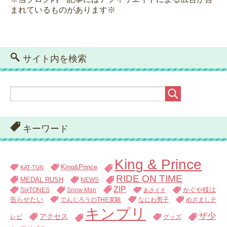
まれているものがあります※
サイト内を検索
キーワード
King & Prince
King&Prince
KAT-TUN
RIDE ON TIME
MEDAL RUSH
NEWS
ZIP
SixTONES
Snow Man
かぐや様は
あさイチ
告らせたい
でんじろうのTHE実験
なにわ男子
めざましテ
キンプリ
ザ少
アクセス
レビ
グッズ