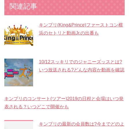
関連記事
キンプリ(King&Prince)ファーストコン横
浜のセトリと動画Jr.の出番も
10/12スッキリでのジャニーズッスとは?
いつ放送される?どんな内容か動画を確認
キンプリのコンサート(ツアー)2019の日程と会場はいつ発
表される？いつどこで開催かも
キンプリの最新の会員数は?今までどのよ