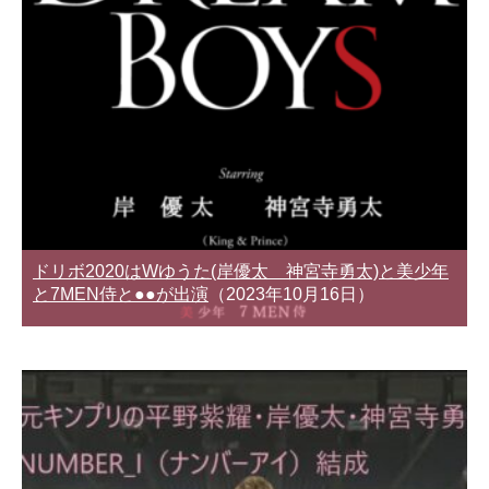
ドリボ2020はWゆうた(岸優太 神宮寺勇太)と美少年
と7MEN侍と●●が出演
（2023年10月16日）