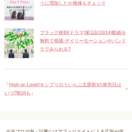
うに増加したか推移もチェック
ブラック校則(ドラマ)第1話(10/14)動画を
無料で視聴-デイリーモーションやパンド
ラでみられる?
「
High on Love!(キンプリのういらぶ主題歌)の発売日は
いつ?歌詞も
」
※当ブログ内・記事にはアフィリエイトによる広告が含