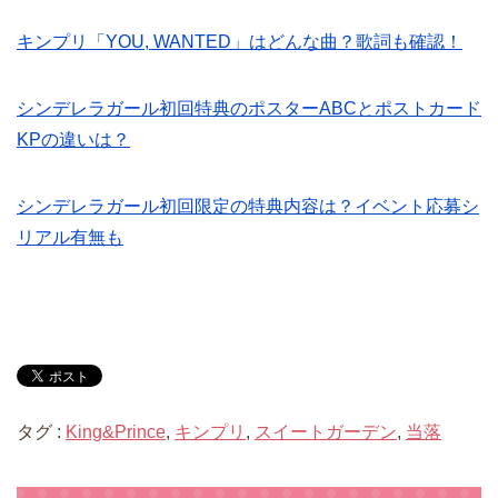
キンプリ「YOU, WANTED」はどんな曲？歌詞も確認！
シンデレラガール初回特典のポスターABCとポストカード
KPの違いは？
シンデレラガール初回限定の特典内容は？イベント応募シ
リアル有無も
タグ :
King&Prince
,
キンプリ
,
スイートガーデン
,
当落