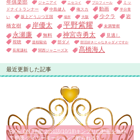
年俱楽部
ジャニアイ
ミッ
ニセコイ
プロフィール
動画
中島健人
俺スカ
ドナイトランナー
半分青
少クラ
岩
い
坂上どうぶつ王国
大阪
場所
平野紫耀
岸優太
橋玄樹
未満警察
永瀬廉
神宮寺勇太
無料
見逃し
視聴
道枝駿佑
部ダメ
部活好きじゃなきゃダメですか
髙橋海人
長尾謙杜
関西ジャニーズJr.
最近更新した記事
RIDE ON TIME 2の1話(10/18)キンプリの動画を無料
で視聴-デイリーモーションで観られる?