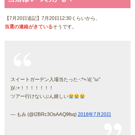
【7月20日追記】7月20日12:30くらいから、
当選の連絡がきている
そうです。
スイートガーデン入場当たった･:*+.\(( °ω°
))/.:+！！！！！！！
ツアー行けないぶん嬉しい
— もみ (@l2BRc3OsAAQ9fsq)
2018年7月20日