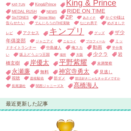
King & Prince
King&Prince
KAT-TUN
RIDE ON TIME
MEDAL RUSH
NEWS
ZIP
SixTONES
Snow Man
かぐや様は
あさイチ
告らせたい
でんじろうのTHE実験
なにわ男子
めざましテ
キンプリ
ザ少
アクセス
レビ
グッズ
年俱楽部
ジャニアイ
ミッ
ニセコイ
プロフィール
動画
中島健人
俺スカ
ドナイトランナー
半分青
少クラ
岩
い
坂上どうぶつ王国
大阪
場所
平野紫耀
岸優太
橋玄樹
未満警察
永瀬廉
神宮寺勇太
無料
見逃し
視聴
道枝駿佑
部ダメ
部活好きじゃなきゃダメですか
髙橋海人
長尾謙杜
関西ジャニーズJr.
最近更新した記事