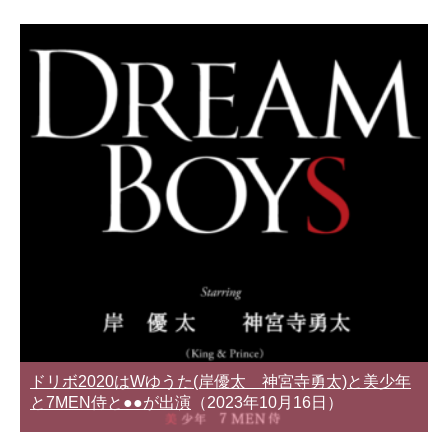
ドリボ2020はWゆうた(岸優太 神宮寺勇太)と美少年
と7MEN侍と●●が出演
（2023年10月16日）