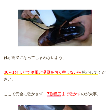
靴が高温になってしまわないよう、
30～1分ほどで
冷風と温風を切り替えながら
乾かして
くだ
さい。
ここで完全に乾かさず、
7割程度
まで乾かす
のが大事。