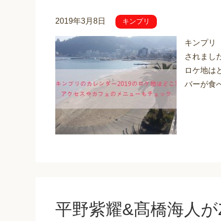
2019年3月8日
キンプリ
キンプリ（K
されまし
ロケ地は
バーが食べ
平野紫耀&髙橋海人が