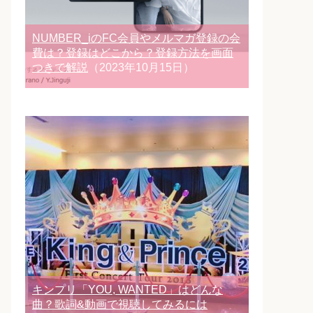
NUMBER_iのFC会員やメルマガ登録の会
費は？登録はどこから？登録方法を画面
つきで解説
（2023年10月15日）
キンプリ「YOU, WANTED」はどんな
曲？歌詞&動画で視聴してみるには