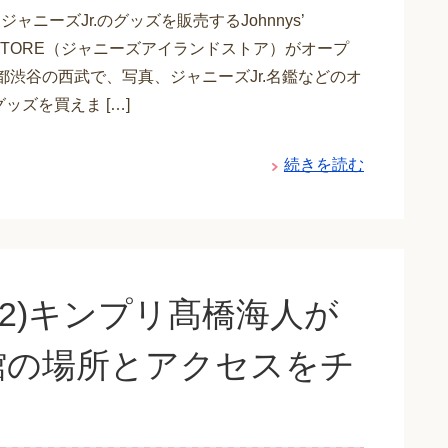
ジャニーズJr.のグッズを販売するJohnnys’
D STORE（ジャニーズアイランドストア）がオープ
都渋谷の西武で、写真、ジャニーズJr.名鑑などのオ
ッズを買えま […]
続きを読む
12)キンプリ髙橋海人が
館の場所とアクセスをチ