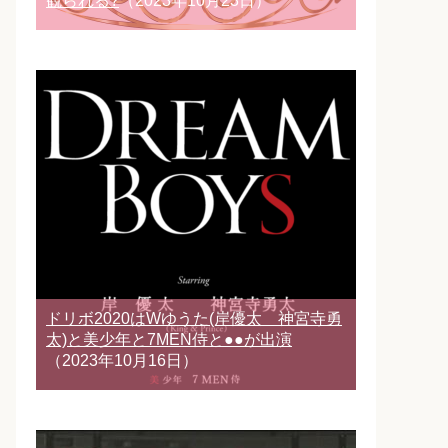
観られる?
（2023年10月23日）
ドリボ2020はWゆうた(岸優太 神宮寺勇
太)と美少年と7MEN侍と●●が出演
（2023年10月16日）