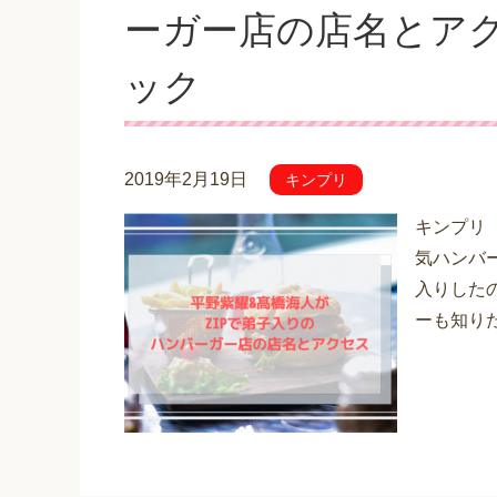
ーガー店の店名とアク
ック
2019年2月19日
キンプリ
キンプリ（K
気ハンバ
入りした
ーも知りた