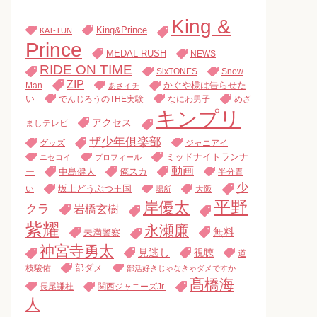
King &
King&Prince
KAT-TUN
Prince
MEDAL RUSH
NEWS
RIDE ON TIME
SixTONES
Snow
ZIP
Man
かぐや様は告らせた
あさイチ
い
でんじろうのTHE実験
なにわ男子
めざ
キンプリ
アクセス
ましテレビ
ザ少年俱楽部
グッズ
ジャニアイ
ミッドナイトランナ
ニセコイ
プロフィール
動画
中島健人
俺スカ
ー
半分青
少
い
坂上どうぶつ王国
大阪
場所
平野
岸優太
クラ
岩橋玄樹
紫耀
永瀬廉
無料
未満警察
神宮寺勇太
見逃し
視聴
道
枝駿佑
部ダメ
部活好きじゃなきゃダメですか
髙橋海
長尾謙杜
関西ジャニーズJr.
人