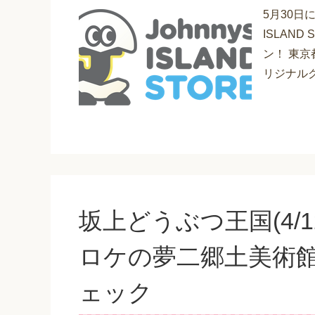
5月30日に
ISLAN
ン！ 東京
リジナルグ
坂上どうぶつ王国(4/
ロケの夢二郷土美術
ェック