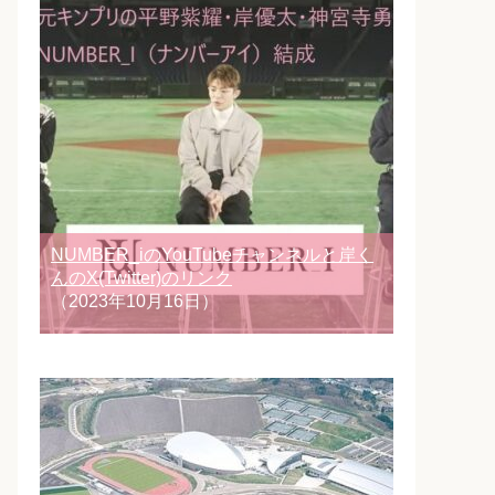
NUMBER_iのYouTubeチャンネルと岸く
んのX(Twitter)のリンク
（2023年10月16日）