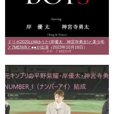
ドリボ2020はWゆうた(岸優太 神宮寺勇太)と美少年
と7MEN侍と●●が出演
（2023年10月16日）