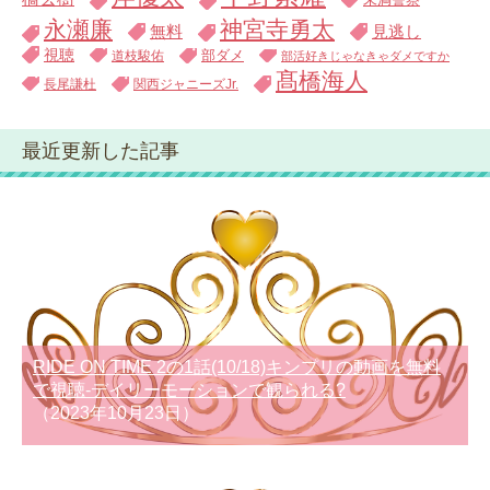
永瀬廉
神宮寺勇太
無料
見逃し
視聴
道枝駿佑
部ダメ
部活好きじゃなきゃダメですか
髙橋海人
長尾謙杜
関西ジャニーズJr.
最近更新した記事
RIDE ON TIME 2の1話(10/18)キンプリの動画を無料
で視聴-デイリーモーションで観られる?
（2023年10月23日）