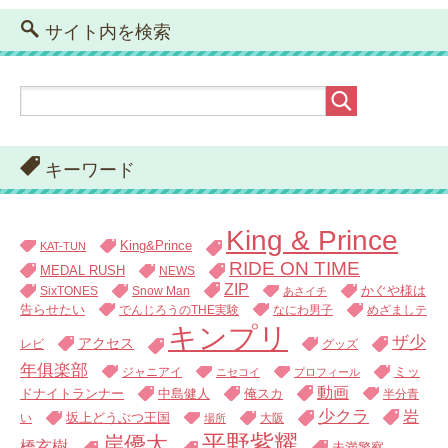
サイト内を検索
キーワード
King & Prince
King&Prince
KAT-TUN
RIDE ON TIME
MEDAL RUSH
NEWS
ZIP
SixTONES
Snow Man
かぐや様は
あさイチ
告らせたい
でんじろうのTHE実験
なにわ男子
めざましテ
キンプリ
ザ少
アクセス
レビ
グッズ
年俱楽部
ジャニアイ
ミッ
ニセコイ
プロフィール
動画
中島健人
俺スカ
ドナイトランナー
半分青
少クラ
岩
い
坂上どうぶつ王国
大阪
場所
平野紫耀
岸優太
橋玄樹
未満警察