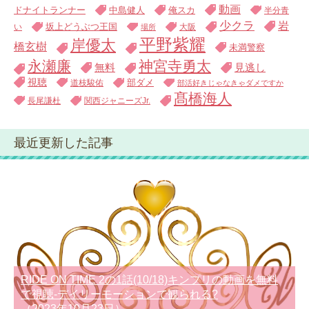
動画
中島健人
俺スカ
ドナイトランナー
半分青
少クラ
岩
い
坂上どうぶつ王国
大阪
場所
平野紫耀
岸優太
橋玄樹
未満警察
永瀬廉
神宮寺勇太
無料
見逃し
視聴
道枝駿佑
部ダメ
部活好きじゃなきゃダメですか
髙橋海人
長尾謙杜
関西ジャニーズJr.
最近更新した記事
RIDE ON TIME 2の1話(10/18)キンプリの動画を無料
で視聴-デイリーモーションで観られる?
（2023年10月23日）