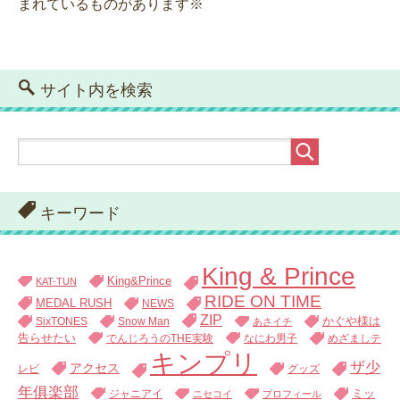
まれているものがあります※
サイト内を検索
キーワード
King & Prince
King&Prince
KAT-TUN
RIDE ON TIME
MEDAL RUSH
NEWS
ZIP
SixTONES
Snow Man
かぐや様は
あさイチ
告らせたい
でんじろうのTHE実験
なにわ男子
めざましテ
キンプリ
ザ少
アクセス
レビ
グッズ
年俱楽部
ジャニアイ
ミッ
ニセコイ
プロフィール