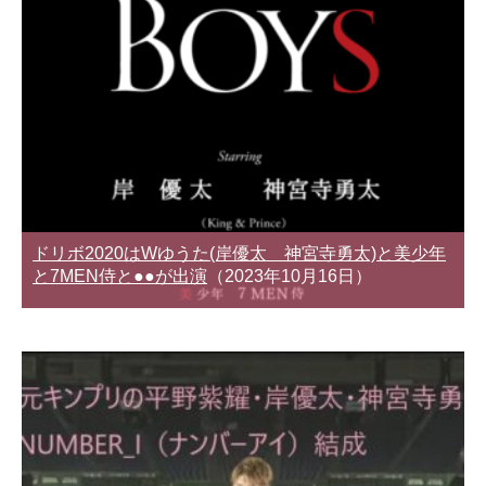
ドリボ2020はWゆうた(岸優太 神宮寺勇太)と美少年
と7MEN侍と●●が出演
（2023年10月16日）