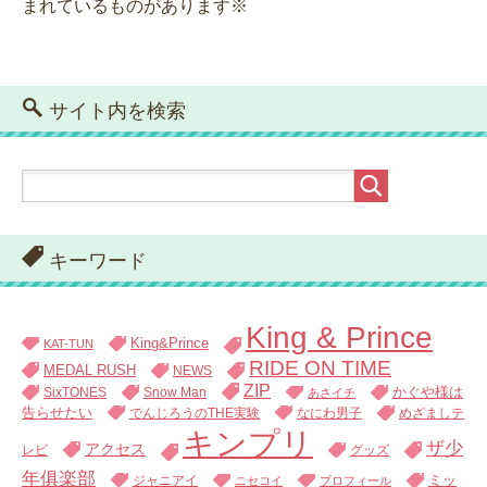
まれているものがあります※
サイト内を検索
キーワード
King & Prince
King&Prince
KAT-TUN
RIDE ON TIME
MEDAL RUSH
NEWS
ZIP
SixTONES
Snow Man
かぐや様は
あさイチ
告らせたい
でんじろうのTHE実験
なにわ男子
めざましテ
キンプリ
ザ少
アクセス
レビ
グッズ
年俱楽部
ジャニアイ
ミッ
ニセコイ
プロフィール