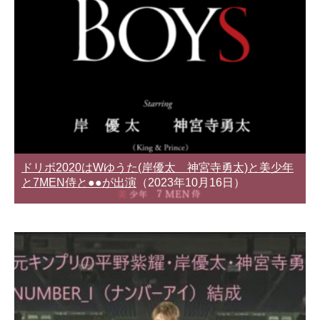
ドリボ2020はWゆうた(岸優太 神宮寺勇太)と美少年
と7MEN侍と●●が出演
（2023年10月16日）