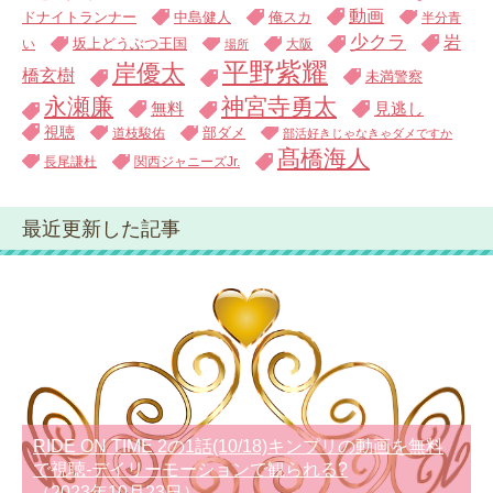
動画
中島健人
俺スカ
ドナイトランナー
半分青
少クラ
岩
い
坂上どうぶつ王国
大阪
場所
平野紫耀
岸優太
橋玄樹
未満警察
永瀬廉
神宮寺勇太
無料
見逃し
視聴
道枝駿佑
部ダメ
部活好きじゃなきゃダメですか
髙橋海人
長尾謙杜
関西ジャニーズJr.
最近更新した記事
RIDE ON TIME 2の1話(10/18)キンプリの動画を無料
で視聴-デイリーモーションで観られる?
（2023年10月23日）