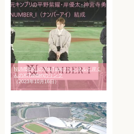
NUMBER_iのYouTubeチャンネルと岸く
んのX(Twitter)のリンク
（2023年10月16日）