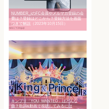
NUMBER_iのFC会員やメルマガ登録の会
費は？登録はどこから？登録方法を画面
つきで解説
（2023年10月15日）
キンプリ「YOU, WANTED」はどんな
曲？歌詞&動画で視聴してみるには