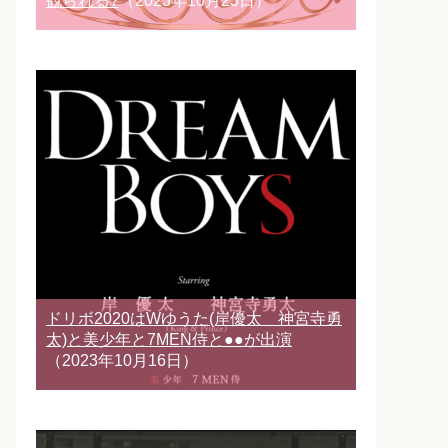
観られる?
（2023年10月23日）
ドリボ2020はWゆうた(岸優太 神宮寺勇
太)と美少年と7MEN侍と●●が出演
（2023年10月16日）