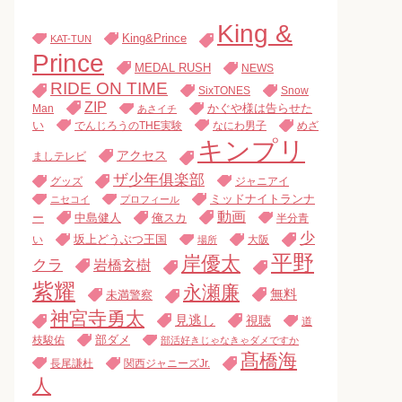
King &
King&Prince
KAT-TUN
Prince
MEDAL RUSH
NEWS
RIDE ON TIME
SixTONES
Snow
ZIP
Man
かぐや様は告らせた
あさイチ
い
でんじろうのTHE実験
なにわ男子
めざ
キンプリ
アクセス
ましテレビ
ザ少年俱楽部
グッズ
ジャニアイ
ミッドナイトランナ
ニセコイ
プロフィール
動画
中島健人
俺スカ
ー
半分青
少
い
坂上どうぶつ王国
大阪
場所
平野
岸優太
クラ
岩橋玄樹
紫耀
永瀬廉
無料
未満警察
神宮寺勇太
見逃し
視聴
道
枝駿佑
部ダメ
部活好きじゃなきゃダメですか
髙橋海
長尾謙杜
関西ジャニーズJr.
人