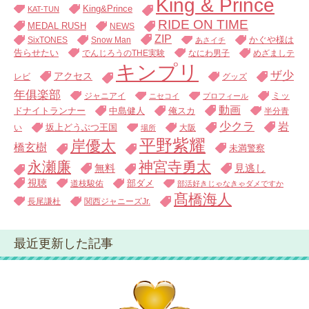
King & Prince
King&Prince
KAT-TUN
RIDE ON TIME
MEDAL RUSH
NEWS
ZIP
SixTONES
Snow Man
かぐや様は
あさイチ
告らせたい
でんじろうのTHE実験
なにわ男子
めざましテ
キンプリ
ザ少
アクセス
レビ
グッズ
年俱楽部
ジャニアイ
ミッ
ニセコイ
プロフィール
動画
中島健人
俺スカ
ドナイトランナー
半分青
少クラ
岩
い
坂上どうぶつ王国
大阪
場所
平野紫耀
岸優太
橋玄樹
未満警察
永瀬廉
神宮寺勇太
無料
見逃し
視聴
道枝駿佑
部ダメ
部活好きじゃなきゃダメですか
髙橋海人
長尾謙杜
関西ジャニーズJr.
最近更新した記事