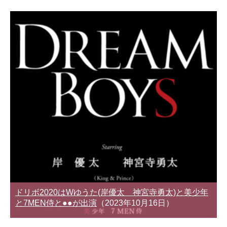
ドリボ2020はWゆうた(岸優太 神宮寺勇太)と美少年
と7MEN侍と●●が出演
（2023年10月16日）