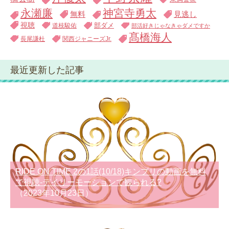
永瀬廉
神宮寺勇太
無料
見逃し
視聴
道枝駿佑
部ダメ
部活好きじゃなきゃダメですか
髙橋海人
長尾謙杜
関西ジャニーズJr.
最近更新した記事
RIDE ON TIME 2の1話(10/18)キンプリの動画を無料
で視聴-デイリーモーションで観られる?
（2023年10月23日）