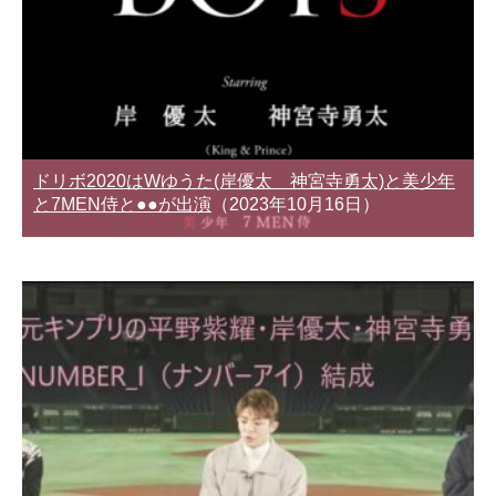
ドリボ2020はWゆうた(岸優太 神宮寺勇太)と美少年
と7MEN侍と●●が出演
（2023年10月16日）