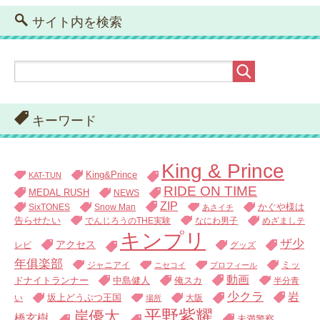
サイト内を検索
キーワード
King & Prince
King&Prince
KAT-TUN
RIDE ON TIME
MEDAL RUSH
NEWS
ZIP
SixTONES
Snow Man
かぐや様は
あさイチ
告らせたい
でんじろうのTHE実験
なにわ男子
めざましテ
キンプリ
ザ少
アクセス
レビ
グッズ
年俱楽部
ジャニアイ
ミッ
ニセコイ
プロフィール
動画
中島健人
俺スカ
ドナイトランナー
半分青
少クラ
岩
い
坂上どうぶつ王国
大阪
場所
平野紫耀
岸優太
橋玄樹
未満警察