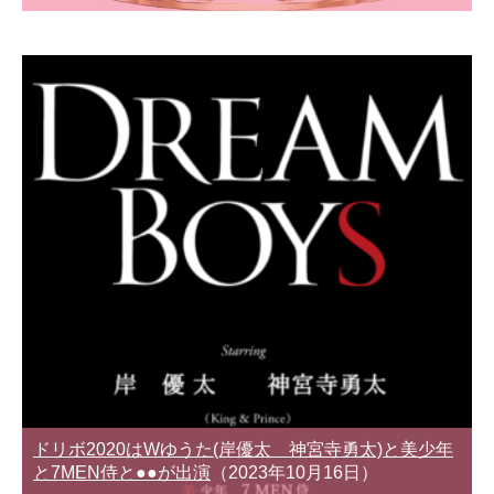
ドリボ2020はWゆうた(岸優太 神宮寺勇太)と美少年
と7MEN侍と●●が出演
（2023年10月16日）