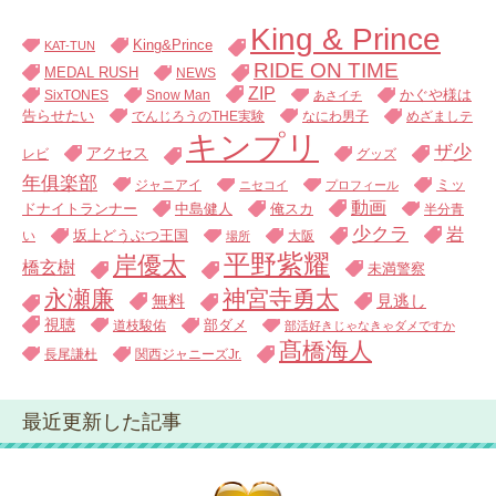
King & Prince
King&Prince
KAT-TUN
RIDE ON TIME
MEDAL RUSH
NEWS
ZIP
SixTONES
Snow Man
かぐや様は
あさイチ
告らせたい
でんじろうのTHE実験
なにわ男子
めざましテ
キンプリ
ザ少
アクセス
レビ
グッズ
年俱楽部
ジャニアイ
ミッ
ニセコイ
プロフィール
動画
中島健人
俺スカ
ドナイトランナー
半分青
少クラ
岩
い
坂上どうぶつ王国
大阪
場所
平野紫耀
岸優太
橋玄樹
未満警察
永瀬廉
神宮寺勇太
無料
見逃し
視聴
道枝駿佑
部ダメ
部活好きじゃなきゃダメですか
髙橋海人
長尾謙杜
関西ジャニーズJr.
最近更新した記事