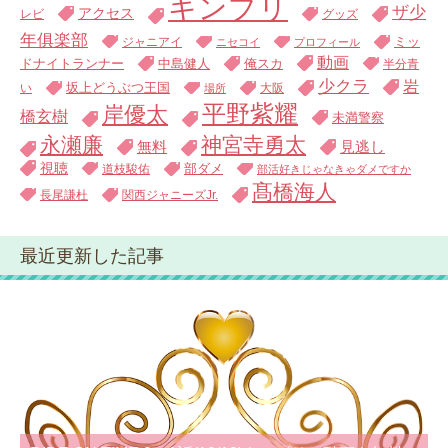
キンプリ
ザ少
アクセス
レビ
グッズ
年俱楽部
ジャニアイ
ミッ
ニセコイ
プロフィール
動画
中島健人
俺スカ
ドナイトランナー
半分青
少クラ
岩
い
坂上どうぶつ王国
大阪
場所
平野紫耀
岸優太
橋玄樹
未満警察
永瀬廉
神宮寺勇太
無料
見逃し
視聴
道枝駿佑
部ダメ
部活好きじゃなきゃダメですか
髙橋海人
長尾謙杜
関西ジャニーズJr.
最近更新した記事