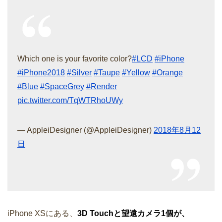
Which one is your favorite color?
#LCD
#iPhone
#iPhone2018
#Silver
#Taupe
#Yellow
#Orange
#Blue
#SpaceGrey
#Render
pic.twitter.com/TqWTRhoUWy
— AppleiDesigner (@AppleiDesigner)
2018年8月12
日
iPhone XSにある、
3D Touchと望遠カメラ1個が、