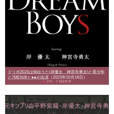
ドリボ2020はWゆうた(岸優太 神宮寺勇太)と美少年
と7MEN侍と●●が出演
（2023年10月16日）