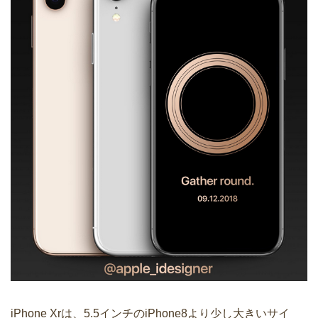
iPhone Xrは、5.5インチのiPhone8より少し大きいサイ