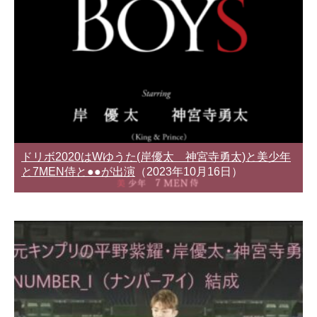
ドリボ2020はWゆうた(岸優太 神宮寺勇太)と美少年
と7MEN侍と●●が出演
（2023年10月16日）