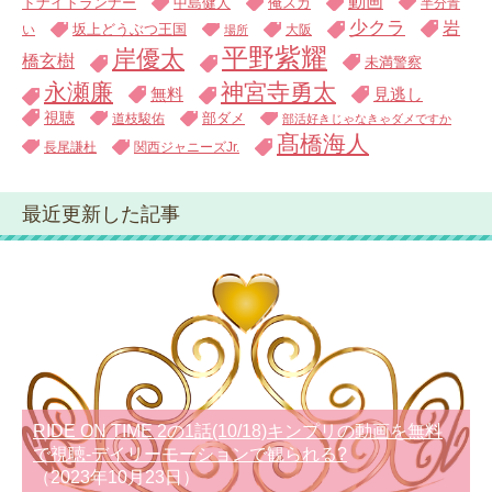
動画
中島健人
俺スカ
ドナイトランナー
半分青
少クラ
岩
い
坂上どうぶつ王国
大阪
場所
平野紫耀
岸優太
橋玄樹
未満警察
永瀬廉
神宮寺勇太
無料
見逃し
視聴
道枝駿佑
部ダメ
部活好きじゃなきゃダメですか
髙橋海人
長尾謙杜
関西ジャニーズJr.
最近更新した記事
RIDE ON TIME 2の1話(10/18)キンプリの動画を無料
で視聴-デイリーモーションで観られる?
（2023年10月23日）