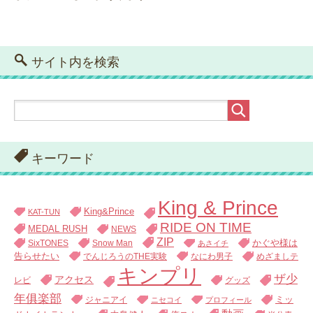
サイト内を検索
キーワード
King & Prince
King&Prince
KAT-TUN
RIDE ON TIME
MEDAL RUSH
NEWS
ZIP
SixTONES
Snow Man
かぐや様は
あさイチ
告らせたい
でんじろうのTHE実験
なにわ男子
めざましテ
キンプリ
ザ少
アクセス
レビ
グッズ
年俱楽部
ジャニアイ
ミッ
ニセコイ
プロフィール