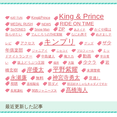
King & Prince
King&Prince
KAT-TUN
RIDE ON TIME
MEDAL RUSH
NEWS
ZIP
SixTONES
Snow Man
かぐや様は
あさイチ
告らせたい
でんじろうのTHE実験
なにわ男子
めざましテ
キンプリ
ザ少
アクセス
レビ
グッズ
年俱楽部
ジャニアイ
ミッ
ニセコイ
プロフィール
動画
中島健人
俺スカ
ドナイトランナー
半分青
少クラ
岩
い
坂上どうぶつ王国
大阪
場所
平野紫耀
岸優太
橋玄樹
未満警察
永瀬廉
神宮寺勇太
無料
見逃し
視聴
道枝駿佑
部ダメ
部活好きじゃなきゃダメですか
髙橋海人
長尾謙杜
関西ジャニーズJr.
最近更新した記事