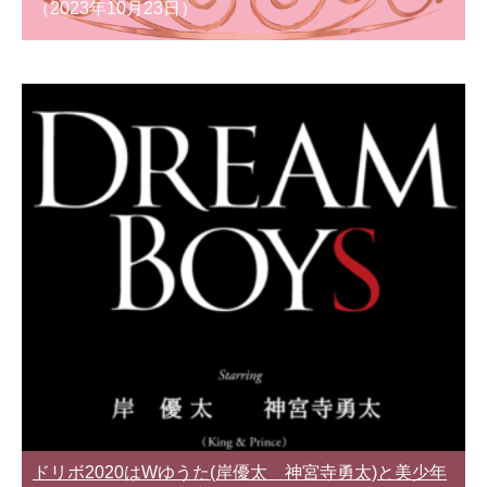
（2023年10月23日）
ドリボ2020はWゆうた(岸優太 神宮寺勇太)と美少年