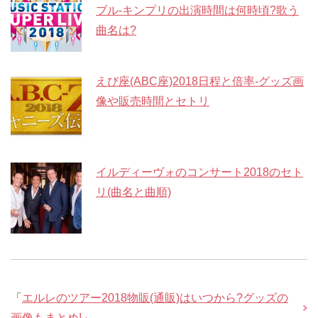
ブル-キンプリの出演時間は何時頃?歌う
曲名は?
えび座(ABC座)2018日程と倍率-グッズ画
像や販売時間とセトリ
イルディーヴォのコンサート2018のセト
リ(曲名と曲順)
「
エルレのツアー2018物販(通販)はいつから?グッズの
画像もまとめ!
」