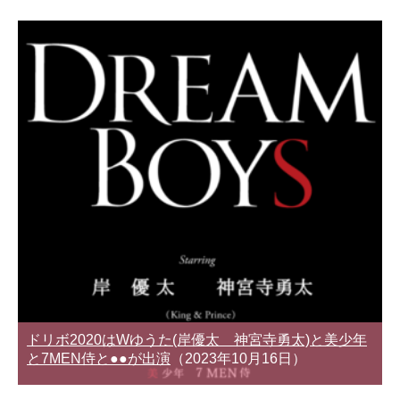
ドリボ2020はWゆうた(岸優太 神宮寺勇太)と美少年
と7MEN侍と●●が出演
（2023年10月16日）