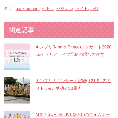
タグ :
back number
,
セトリ
,
バクナン
,
ライト
,
点灯
関連記事
キンプリ(King & Prince)コンサート2020
L&セトリとライブ配信の場合の注意
キンプリのコンサート宮城(9.21-9.22)の
セトリ&レポ-Jr.の出番も
MステSUPER LIVE(2018)のタイムテー