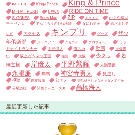
King & Prince
King&Prince
KAT-TUN
RIDE ON TIME
MEDAL RUSH
NEWS
ZIP
SixTONES
Snow Man
かぐや様は
あさイチ
告らせたい
でんじろうのTHE実験
なにわ男子
めざましテ
キンプリ
ザ少
アクセス
レビ
グッズ
年俱楽部
ジャニアイ
ミッ
ニセコイ
プロフィール
動画
中島健人
俺スカ
ドナイトランナー
半分青
少クラ
岩
い
坂上どうぶつ王国
大阪
場所
平野紫耀
岸優太
橋玄樹
未満警察
永瀬廉
神宮寺勇太
無料
見逃し
視聴
道枝駿佑
部ダメ
部活好きじゃなきゃダメですか
髙橋海人
長尾謙杜
関西ジャニーズJr.
最近更新した記事