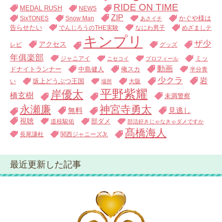
RIDE ON TIME
MEDAL RUSH
NEWS
ZIP
SixTONES
Snow Man
かぐや様は
あさイチ
告らせたい
でんじろうのTHE実験
なにわ男子
めざましテ
キンプリ
ザ少
アクセス
レビ
グッズ
年俱楽部
ジャニアイ
ミッ
ニセコイ
プロフィール
動画
中島健人
俺スカ
ドナイトランナー
半分青
少クラ
岩
い
坂上どうぶつ王国
大阪
場所
平野紫耀
岸優太
橋玄樹
未満警察
永瀬廉
神宮寺勇太
無料
見逃し
視聴
道枝駿佑
部ダメ
部活好きじゃなきゃダメですか
髙橋海人
長尾謙杜
関西ジャニーズJr.
最近更新した記事