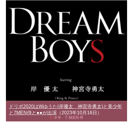
ドリボ2020はWゆうた(岸優太 神宮寺勇太)と美少年
と7MEN侍と●●が出演
（2023年10月16日）