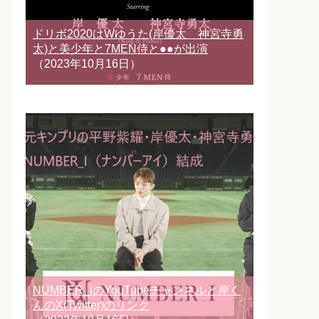
ドリボ2020はWゆうた(岸優太 神宮寺勇
太)と美少年と7MEN侍と●●が出演
（2023年10月16日）
NUMBER_iのYouTubeチャンネルと岸く
んのX(Twitter)のリンク