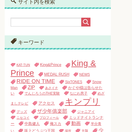
サイト内を検索
キーワード
King &
King&Prince
KAT-TUN
Prince
MEDAL RUSH
NEWS
RIDE ON TIME
SixTONES
Snow
ZIP
Man
かぐや様は告らせた
あさイチ
い
でんじろうのTHE実験
なにわ男子
めざ
キンプリ
アクセス
ましテレビ
ザ少年俱楽部
グッズ
ジャニアイ
ミッドナイトランナ
ニセコイ
プロフィール
動画
中島健人
俺スカ
ー
半分青
少
い
坂上どうぶつ王国
大阪
場所