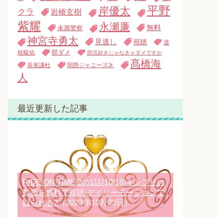
平野
岸優太
クラ
岩橋玄樹
紫耀
永瀬廉
無料
未満警察
神宮寺勇太
見逃し
視聴
道
枝駿佑
部ダメ
部活好きじゃなきゃダメですか
髙橋海
長尾謙杜
関西ジャニーズJr.
人
最近更新した記事
RIDE ON TIME 2の1話(10/18)キンプリの
動画を無料で視聴-デイリーモーションで
観られる?
（2023年10月23日）