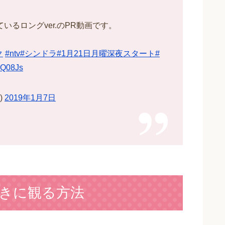
るロングver.のPR動画です。
ク
#ntv
#シンドラ
#1月21日月曜深夜スタート
#
fWQ08Js
)
2019年1月7日
きに観る方法