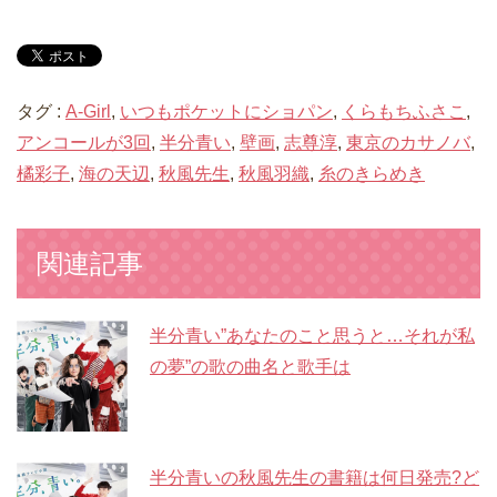
タグ :
A-Girl
,
いつもポケットにショパン
,
くらもちふさこ
,
アンコールが3回
,
半分青い
,
壁画
,
志尊淳
,
東京のカサノバ
,
橘彩子
,
海の天辺
,
秋風先生
,
秋風羽織
,
糸のきらめき
関連記事
半分青い”あなたのこと思うと…それが私
の夢”の歌の曲名と歌手は
半分青いの秋風先生の書籍は何日発売?ど