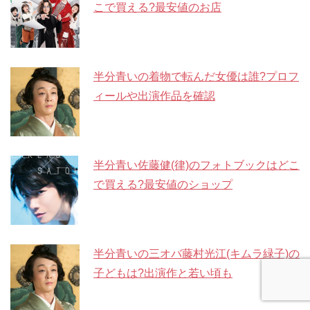
こで買える?最安値のお店
半分青いの着物で転んだ女優は誰?プロフ
ィールや出演作品を確認
半分青い佐藤健(律)のフォトブックはどこ
で買える?最安値のショップ
半分青いの三オバ藤村光江(キムラ緑子)の
子どもは?出演作と若い頃も