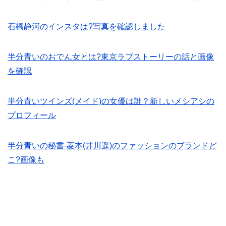
石橋静河のインスタは?写真を確認しました
半分青いのおでん女とは?東京ラブストーリーの話と画像
を確認
半分青いツインズ(メイド)の女優は誰？新しいメシアシの
プロフィール
半分青いの秘書-菱本(井川遥)のファッションのブランドど
こ?画像も