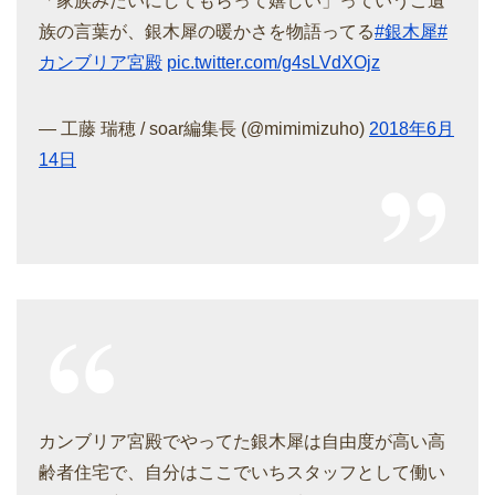
「家族みたいにしてもらって嬉しい」っていうご遺
族の言葉が、銀木犀の暖かさを物語ってる
#銀木犀
#
カンブリア宮殿
pic.twitter.com/g4sLVdXOjz
— 工藤 瑞穂 / soar編集長 (@mimimizuho)
2018年6月
14日
カンブリア宮殿でやってた銀木犀は自由度が高い高
齢者住宅で、自分はここでいちスタッフとして働い