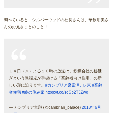
調べていると、シルバーウッドの社長さんは、華原朋美さ
んのお兄さまとのこと！
１４日（木）よる１０時の放送は、鉄鋼会社の跡継
ぎという異端児が手掛ける「高齢者向け住宅」の新
しい形に迫ります。
#カンブリア宮殿
#テレ東
#高齢
者住宅
#終の住み家
https://t.co/sqSp2TJZwq
— カンブリア宮殿 (@cambrian_palace)
2018年6月