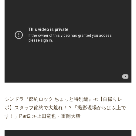
シンドラ『節約ロック ちょっと特別編』≪【自撮りレ
ポ】スタッフ節約で大荒れ！？「撮影現場からは以上で
す！」Part2 ≫上田竜也・重岡大毅