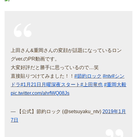
上田さん&重岡さんの変顔が話題になっているロン
グver.のPR動画です。
大変好評だと勝手に思っているので…笑
直接貼りつけてみました！！
#節約ロック
#ntv
#シン
ドラ
#1月21日月曜深夜スタート
#上田竜也
#重岡大毅
pic.twitter.com/ahrfWQ08Js
— 【公式】節約ロック (@setsuyaku_ntv)
2019年1月
7日