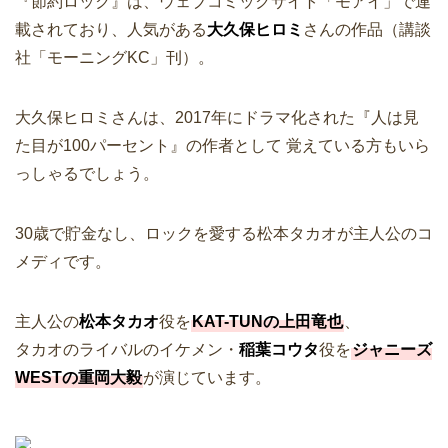
『節約ロック』は、ウェブコミックサイト「モアイ」で連
載されており、人気がある
大久保ヒロミ
さんの作品（講談
社「モーニングKC」刊）。
大久保ヒロミさんは、2017年にドラマ化された『人は見
た目が100パーセント』の作者として 覚えている方もいら
っしゃるでしょう。
30歳で貯金なし、ロックを愛する松本タカオが主人公のコ
メディです。
主人公の
松本タカオ
役を
KAT-TUNの上田竜也
、
タカオのライバルのイケメン・
稲葉コウタ
役を
ジャニーズ
WESTの重岡大毅
が演じています。