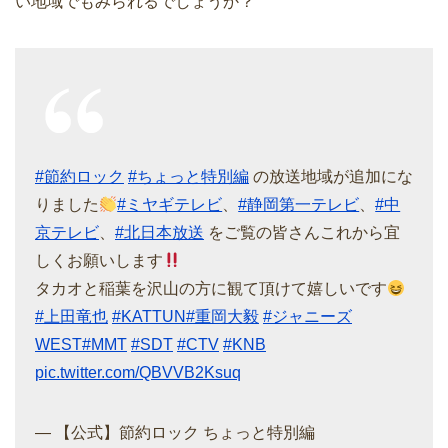
い地域でもみられるでしょうか？
#節約ロック
#ちょっと特別編
の放送地域が追加にな
りました
#ミヤギテレビ
、
#静岡第一テレビ
、
#中
京テレビ
、
#北日本放送
をご覧の皆さんこれから宜
しくお願いします
タカオと稲葉を沢山の方に観て頂けて嬉しいです
#上田竜也
#KATTUN
#重岡大毅
#ジャニーズ
WEST
#MMT
#SDT
#CTV
#KNB
pic.twitter.com/QBVVB2Ksuq
— 【公式】節約ロック ちょっと特別編