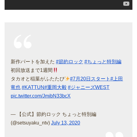
新作パートを加えた
#節約ロック
#ちょっと特別編
初回放送まで1週間
タカオと稲葉がふたたび
#7月20日スタート
#上田
竜也
#KATTUN
#重岡大毅
#ジャニーズWEST
pic.twitter.com/JmibN33bcX
— 【公式】節約ロック ちょっと特別編
(@setsuyaku_ntv)
July 13, 2020