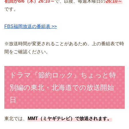
初回が8/6（木）26:10～
で、以後、毎週木曜日の
26:10～
です。
FBS福岡放送の番組表 >>
※放送時間が変更されることがあるため、上の番組表で時
間をご確認ください。
ドラマ『節約ロック』ちょっと特
別編の東北・北海道での放送開始
日
東北では、
MMT（ミヤギテレビ）で放送されます。