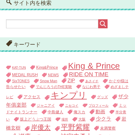
サイト内を検索
キーワード
King & Prince
King&Prince
KAT-TUN
RIDE ON TIME
MEDAL RUSH
NEWS
ZIP
SixTONES
Snow Man
かぐや様は
あさイチ
告らせたい
でんじろうのTHE実験
なにわ男子
めざましテ
キンプリ
ザ少
アクセス
レビ
グッズ
年俱楽部
ジャニアイ
ミッ
ニセコイ
プロフィール
動画
中島健人
俺スカ
ドナイトランナー
半分青
少クラ
岩
い
坂上どうぶつ王国
大阪
場所
平野紫耀
岸優太
橋玄樹
未満警察