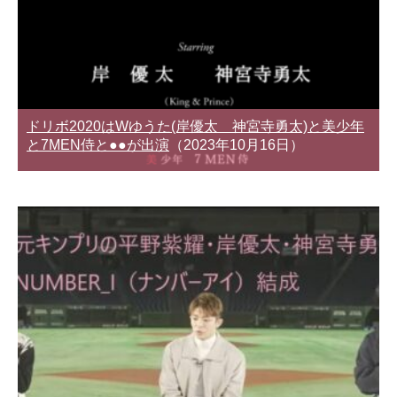
ドリボ2020はWゆうた(岸優太 神宮寺勇太)と美少年
と7MEN侍と●●が出演
（2023年10月16日）