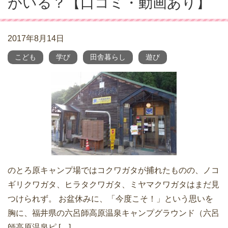
がいる？【口コミ・動画あり】
2017年8月14日
こども
学び
田舎暮らし
遊び
のとろ原キャンプ場ではコクワガタが捕れたものの、ノコ
ギリクワガタ、ヒラタクワガタ、ミヤマクワガタはまだ見
つけられず。 お盆休みに、「今度こそ！」という思いを
胸に、福井県の六呂師高原温泉キャンプグラウンド（六呂
師高原温泉ピ […]