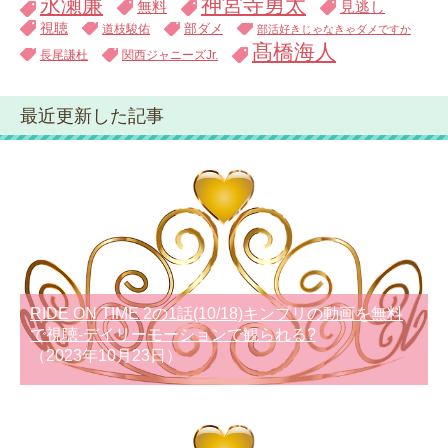
永瀬廉
神宮寺勇太
無料
見逃し
視聴
道枝駿佑
部ダメ
部活好きじゃなきゃダメですか
髙橋海人
長尾謙杜
関西ジャニーズJr.
最近更新した記事
RIDE ON TIME 2の1話(10/18)キンプリの動画を無料
で視聴-デイリーモーションで観られる?
（2023年10月23日）