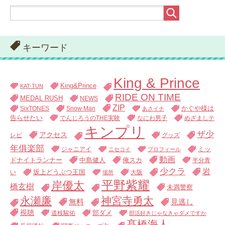
キーワード
King & Prince
King&Prince
KAT-TUN
RIDE ON TIME
MEDAL RUSH
NEWS
ZIP
SixTONES
Snow Man
かぐや様は
あさイチ
告らせたい
でんじろうのTHE実験
なにわ男子
めざましテ
キンプリ
ザ少
アクセス
レビ
グッズ
年俱楽部
ジャニアイ
ミッ
ニセコイ
プロフィール
動画
中島健人
俺スカ
ドナイトランナー
半分青
少クラ
岩
い
坂上どうぶつ王国
大阪
場所
平野紫耀
岸優太
橋玄樹
未満警察
永瀬廉
神宮寺勇太
無料
見逃し
視聴
道枝駿佑
部ダメ
部活好きじゃなきゃダメですか
髙橋海人