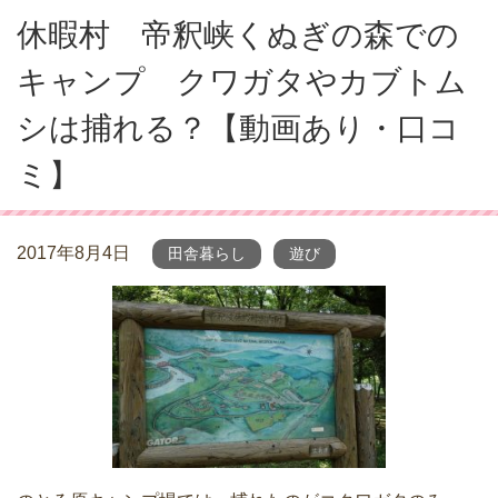
休暇村 帝釈峡くぬぎの森での
キャンプ クワガタやカブトム
シは捕れる？【動画あり・口コ
ミ】
2017年8月4日
田舎暮らし
遊び