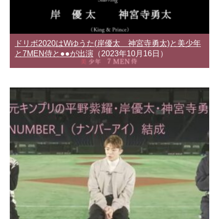
ドリボ2020はWゆうた(岸優太 神宮寺勇太)と美少年
と7MEN侍と●●が出演
（2023年10月16日）