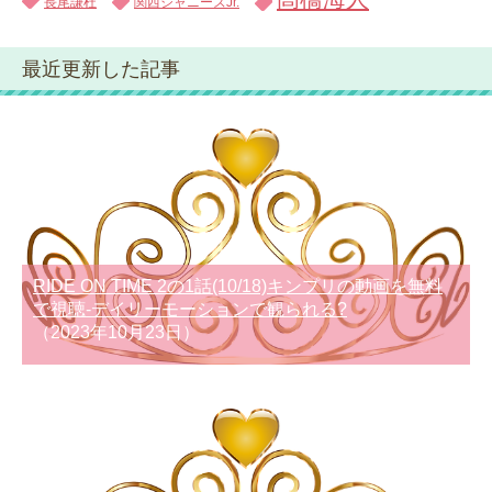
長尾謙杜
関西ジャニーズJr.
最近更新した記事
RIDE ON TIME 2の1話(10/18)キンプリの動画を無料
で視聴-デイリーモーションで観られる?
（2023年10月23日）