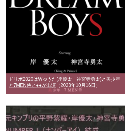
ドリボ2020はWゆうた(岸優太 神宮寺勇太)と美少年
と7MEN侍と●●が出演
（2023年10月16日）