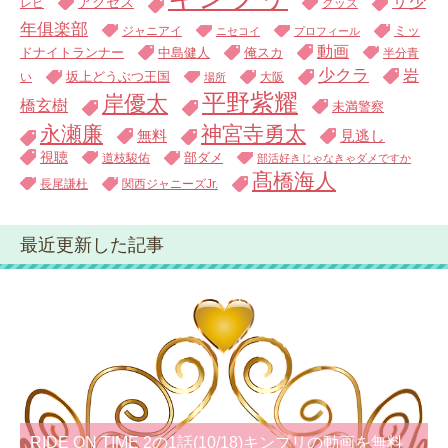
ザ少
アクセス
レビ
グッズ
年俱楽部
ジャニアイ
ミッ
ニセコイ
プロフィール
動画
中島健人
俺スカ
ドナイトランナー
半分青
少クラ
岩
い
坂上どうぶつ王国
大阪
場所
平野紫耀
岸優太
橋玄樹
未満警察
永瀬廉
神宮寺勇太
無料
見逃し
視聴
道枝駿佑
部ダメ
部活好きじゃなきゃダメですか
髙橋海人
長尾謙杜
関西ジャニーズJr.
最近更新した記事
RIDE ON TIME 2の1話(10/18)キンプリの動画を無料