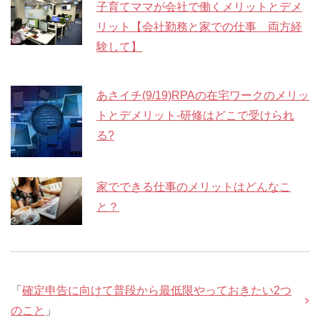
子育てママが会社で働くメリットとデメ
リット【会社勤務と家での仕事 両方経
験して】
あさイチ(9/19)RPAの在宅ワークのメリッ
トとデメリット-研修はどこで受けられ
る?
家でできる仕事のメリットはどんなこ
と？
「
確定申告に向けて普段から最低限やっておきたい2つ
のこと
」