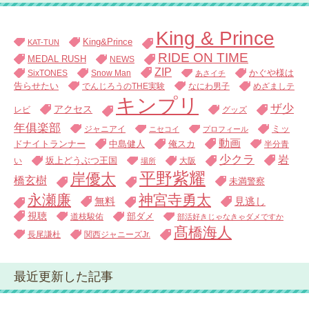
King & Prince
King&Prince
KAT-TUN
RIDE ON TIME
MEDAL RUSH
NEWS
ZIP
SixTONES
Snow Man
かぐや様は
あさイチ
告らせたい
でんじろうのTHE実験
なにわ男子
めざましテ
キンプリ
ザ少
アクセス
レビ
グッズ
年俱楽部
ジャニアイ
ミッ
ニセコイ
プロフィール
動画
中島健人
俺スカ
ドナイトランナー
半分青
少クラ
岩
い
坂上どうぶつ王国
大阪
場所
平野紫耀
岸優太
橋玄樹
未満警察
永瀬廉
神宮寺勇太
無料
見逃し
視聴
道枝駿佑
部ダメ
部活好きじゃなきゃダメですか
髙橋海人
長尾謙杜
関西ジャニーズJr.
最近更新した記事