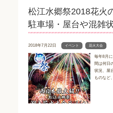
松江水郷祭2018花
駐車場・屋台や混雑
2018年7月22日
イベント
花火大会
毎年8月
間は何日
状況、屋
ものなど