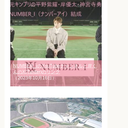
NUMBER_iのYouTubeチャンネルと岸く
んのX(Twitter)のリンク
（2023年10月16日）