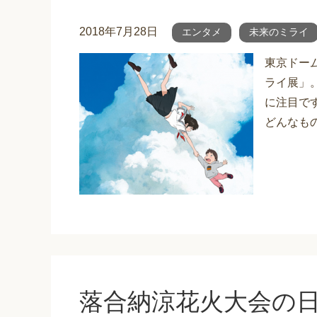
2018年7月28日
エンタメ
未来のミライ
東京ドーム
ライ展」
に注目で
どんなもの
落合納涼花火大会の