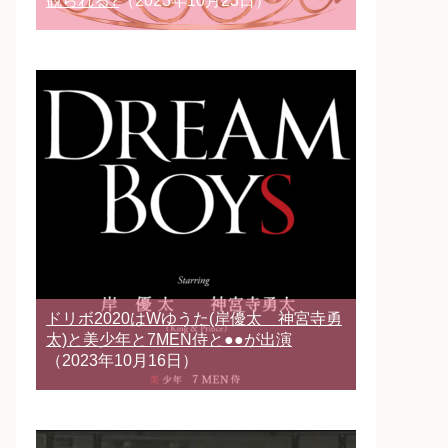
観られる?
（2023年10月23日）
ドリボ2020はWゆうた(岸優太 神宮寺勇
太)と美少年と7MEN侍と●●が出演
（2023年10月16日）