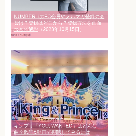
NUMBER_iのFC会員やメルマガ登録の会
費は？登録はどこから？登録方法を画面
つきで解説
（2023年10月15日）
キンプリ「YOU, WANTED」はどんな
曲？歌詞&動画で視聴してみるには