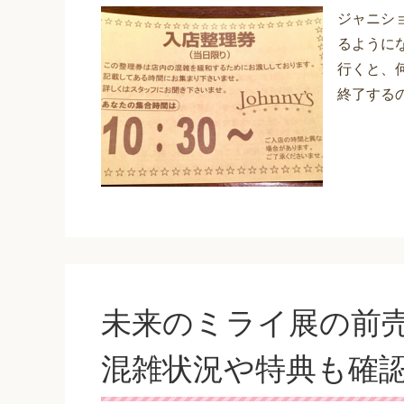
ジャニシ
るように
行くと、
終了するの
未来のミライ展の前売
混雑状況や特典も確認