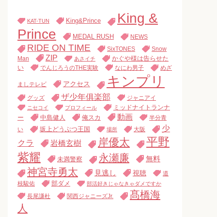
King &
King&Prince
KAT-TUN
Prince
MEDAL RUSH
NEWS
RIDE ON TIME
SixTONES
Snow
ZIP
Man
かぐや様は告らせた
あさイチ
い
でんじろうのTHE実験
なにわ男子
めざ
キンプリ
アクセス
ましテレビ
ザ少年俱楽部
グッズ
ジャニアイ
ミッドナイトランナ
ニセコイ
プロフィール
動画
中島健人
俺スカ
ー
半分青
少
い
坂上どうぶつ王国
大阪
場所
平野
岸優太
クラ
岩橋玄樹
紫耀
永瀬廉
無料
未満警察
神宮寺勇太
見逃し
視聴
道
枝駿佑
部ダメ
部活好きじゃなきゃダメですか
髙橋海
長尾謙杜
関西ジャニーズJr.
人