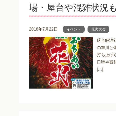
場・屋台や混雑状況
2018年7月22日
イベント
花火大会
落合納涼
の旭川と
打ち上げ
日時や観
[…]