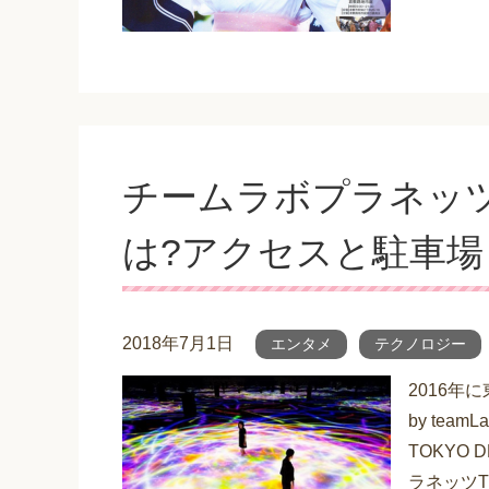
チームラボプラネッツT
は?アクセスと駐車
2018年7月1日
エンタメ
テクノロジー
2016年
by te
TOKYO
ラネッツTO